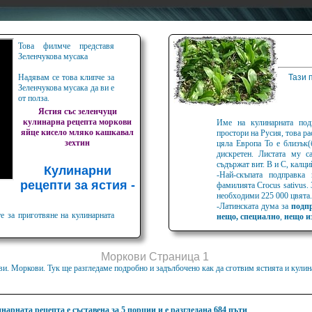
Това филмче представя
Зеленчукова мусака
Надявам се това клипче за
Тази 
Зеленчукова мусака да ви е
от полза.
Ястия със зеленчуци
кулинарна
рецепта
моркови
Име на кулинарната под
яйце
кисело мляко
кашкавал
простори на Русия, това ра
зехтин
цяла Европа То е близък(
дискретен. Листата му 
съдържат вит. В и С, калц
Кулинарни
-Най-скъпата подправка
рецепти за ястия -
фамилията Crocus sativus.
необходими 225 000 цвята.
и
-Латинската дума за
подп
е за приготвяне на кулинарната
нещо, специално
,
нещо и
Моркови Страница 1
ви. Моркови. Тук ще разгледаме подробно и задълбочено как да сготвим ястията и кулин
нарната рецепта е съставена за 5 порции и е разгледана 684 пъти