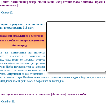
р
|
оцет
|
чаени чаши
|
захар
|
чаени чаши
|
сол
|
целина глава с листата
|
кромид
вени пиперки
|
: Стоян П.
нарната рецепта е съставена за 5
ии и е разгледана 618 пъти
обходими продукти за рецептата:
нени камби кулинарна рецепта от
Асеновград
ин на приготвяне на ястието:
ите се измиват и се почистват от
ите, след което се натриват отвътре
ени чаши) сол и се оставят да престоят
ачин: Добре почистените и се нарязват
 поръсват с останалото количество от
 часа. Отцедилият се сок от камбите и
е, се смесва с оцет. Камбите се напълват с плънакта и се нареждат в буркани, поливат се
ки и добре измит речн камъ. Съхраняват се на хладно.
|
сол
|
целина глави с листата
|
моркови
|
бяло зеле
|
червени камби
|
: Стефан П.