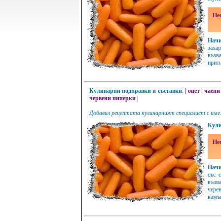
Не
Начи
заха
възва
прит
Кулинарни подправки и съставки
:
|
оцет
|
чаени
червени пиперки
|
Добавил рецептата кулинарният специалист с име:
Кули
Не
Начи
със 
възв
черен
камъ