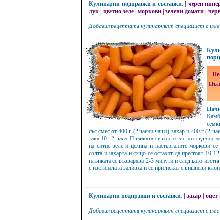
Кулинарни подправки и съставки
:
|
черен пипе
лук
|
цветно зеле
|
моркови
|
зелени домати
|
чер
Добавил рецептата кулинарният специалист с име
Кули
порц
Не
Пъл
Нач
Камб
семк
със смес от 400 г (2 чаени чаши) захар и 400 г (2 ча
така 10-12 часа. Плънката се приготвя по следния н
на ситно зеле и целина и настърганите моркови се
солта и захарта и също се оставят да престоят 10-12
плънката се възварява 2-3 минути и след като изстин
с изстиналата заливка и се притискат с вишневи клон
Кулинарни подправки и съставки
:
|
захар
|
оцет
Добавил рецептата кулинарният специалист с име