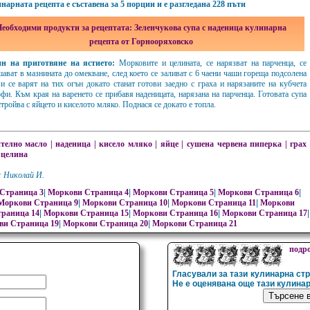
нарната рецепта е съставена за 5 порции и е разгледана 228 пъти
еобходими продукти за рецептата: Зеленчукова супа с наденица кулинарна
рецепта от Горнооряховско
н на приготвяне на ястието:
Морковите и целината, се нарязват на парченца, се
ават в мазнината до омекване, след което се заливат с 6 чаени чаши гореща подсолена
 и се варят на тих огън докато станат готови заедно с граха и нарязаните на кубчета
фи. Към края на варенето се прибавя наденицата, нарязана на парченца. Готовата супа
стройва с яйцето и киселото мляко. Поднася се докато е топла.
ително масло
|
наденица
|
кисело мляко
|
яйце
|
сушена червена пиперка
|
грах
|
целина
: Николай И.
Страница 3
|
Моркови Страница 4
|
Моркови Страница 5
|
Моркови Страница 6
|
Моркови Страница 9
|
Моркови Страница 10
|
Моркови Страница 11
|
Моркови
раница 14
|
Моркови Страница 15
|
Моркови Страница 16
|
Моркови Страница 17
|
ви Страница 19
|
Моркови Страница 20
|
Моркови Страница 21
подр
Гласували за тази кулинарна ст
Не е оценявана още тази кулина