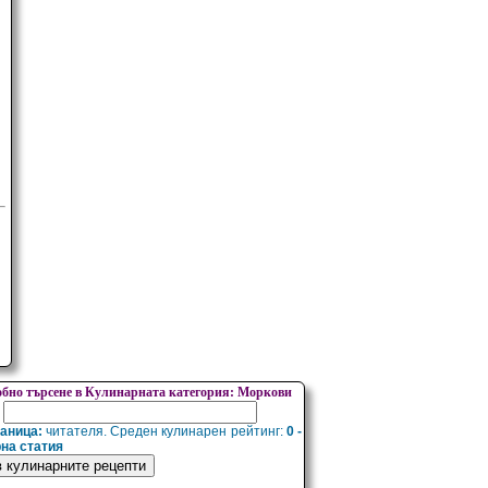
обно търсене в Кулинарната категория: Моркови
раница:
читателя. Среден кулинарен рейтинг:
0 -
рна статия