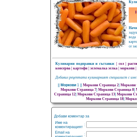
Кули
Н
Начи
задуш
вода
карто
се за
Кулинарни подправки и съставки
:
|
сол
|
раст
консерва
|
картофи
|
зелемалка зелка
|
моркови
Добавил рецептата кулинарният специалист с име
||
Моркови
1 ||
Моркови Страница 2
|
Моркови 
Моркови Страница 7
|
Моркови Страница 8
|
Страница 12
|
Моркови Страница 13
|
Моркови Ст
Моркови Страница 18
|
Морко
Добави коментар за
Име на
:
коментиращият
Email на
:
коментиращият