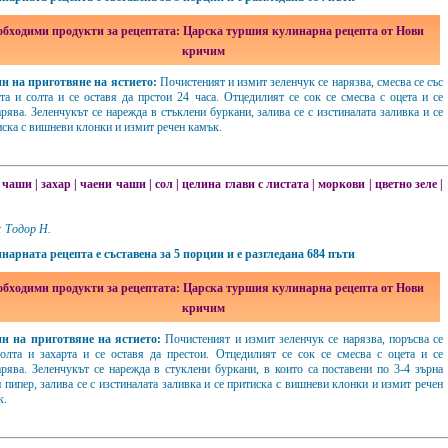
обходими продукти за рецептата: Царска туршия кулинарна рецепта от Нови
кричим
н на приготвяне на ястието:
Почистеният и измит зеленчук се нарязва, смесва се със
рта и солта и се оставя да прстои 24 часа. Отцедилият се сок се смесва с оцета и се
рява. Зеленчукът се нарежда в стъклени буркани, залива се с изстиналата заливка и се
иска с вишневи клонки и измит речен камък.
 чаши
|
захар
|
чаени чаши
|
сол
|
целина глави с листата
|
моркови
|
цветно зеле
|
 Тодор Н.
нарната рецепта е съставена за 5 порции и е разгледана 684 пъти
обходими продукти за рецептата: Царска туршия кулинарна рецепта от Нови
кричим
н на приготвяне на ястието:
Почистеният и измит зеленчук се нарязва, поръсва се
солта и захарта и се оставя да престои. Отцедилият се сок се смесва с оцета и се
арява. Зеленчукът се нарежда в стуклени буркани, в които са поставени по 3-4 зърна
 пипер, залива се с изстиналата заливка и се притиска с вишневи клонки и измит речен
к.