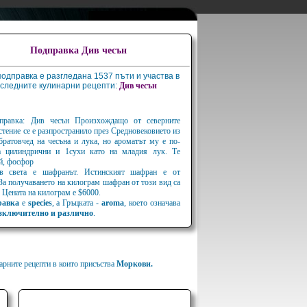
Подправка Див чесън
подправка е разгледана 1537 пъти и участва в
следните кулинарни рецепти:
Див
чесън
правка: Див чесън Произхождащо от северните
стение се е разпространило през Средновековието из
братовчед на чесъна и лука, но ароматът му е по-
са цилиндрични и 1сухи като на младия лук. Те
ий, фосфор
 в света е шафранът. Истинският шафран е от
 За получаването на килограм шафран от този вид са
 Цената на килограм е $6000.
равка
е
species
, а Гръцката -
aroma
, което означава
зключително и различно
.
арните рецепти в които присъства
Моркови.