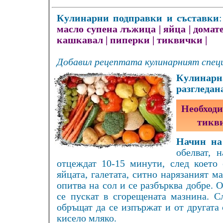
Кулинарни подправки и съставки
масло супена лъжица
|
яйца
|
домат
кашкавал
|
пиперки
|
тиквички
|
Добавил рецептата кулинарният специ
Кулинарна
разгледан
Необходи
тикв
Начин на
обелват, 
отцеждат 10-15 минути, след което 
яйцата, галетата, ситно нарязаният м
опитва на сол и се разбърква добре. 
се пускат в сгорещената мазнина. С
обръщат да се изпържат и от другата 
кисело мляко.