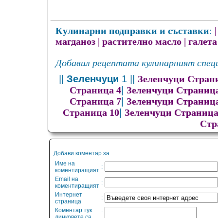
Кулинарни подправки и съставки
:
магданоз
|
растително масло
|
галета
Добавил рецептата кулинарният специ
||
Зеленчуци
1 ||
Зеленчуци Стран
|
Страница 4
Зеленчуци Страница
|
Страница 7
Зеленчуци Страница
|
Страница 10
Зеленчуци Страница
Стр
Добави коментар за
Име на
:
коментиращият
Email на
:
коментиращият
Интернет
:
страница
Коментар тук
:
линковете са