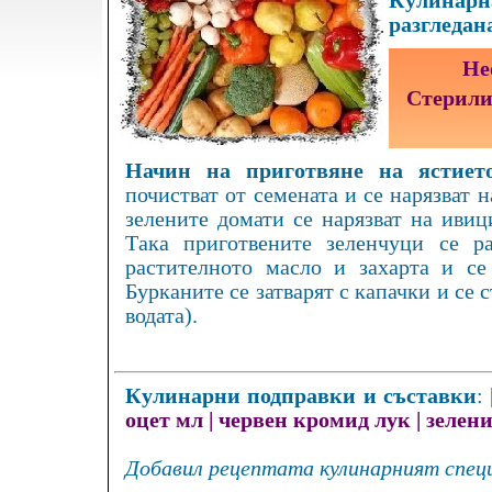
Кулинарна
разгледан
Не
Стерили
Начин на приготвяне на ястието
почистват от семената и се нарязват н
зелените домати се нарязват на ивици
Така приготвените зеленчуци се ра
растителното масло и захарта и се
Бурканите се затварят с капачки и се 
водата).
Кулинарни подправки и съставки
:
оцет мл
|
червен кромид лук
|
зелен
Добавил рецептата кулинарният специ