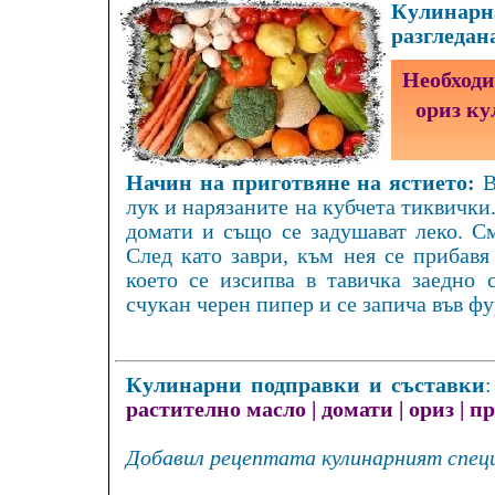
Кулинарна
разгледан
Необходи
ориз ку
Начин на приготвяне на ястието:
В
лук и нарязаните на кубчета тиквички.
домати и също се задушават леко. См
След като заври, към нея се прибавя
което се изсипва в тавичка заедно 
счукан черен пипер и се запича във фу
Кулинарни подправки и съставки
растително масло
|
домати
|
ориз
|
пр
Добавил рецептата кулинарният специ