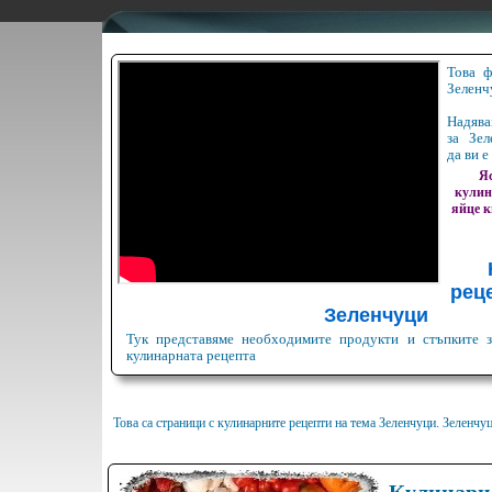
Това ф
Зеленч
Надява
за Зел
да ви е
Яс
кулин
яйце
к
реце
Зеленчуци
Тук представяме необходимите продукти и стъпките з
кулинарната рецепта
Това са страници с кулинарните рецепти на тема Зеленчуци. Зеленчу