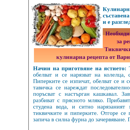
Кулинарна
съставена
и е разгле
Необходи
за р
Тиквички
кулинарна рецепта от Вар
Начин на приготвяне на ястието:
Т
обелват и се нарязват на колелца, 
Пиперките се изпичат, обелват се и с
тавичка се нареждат последователн
поръсват с настърган кашкавал. За
разбиват с прясното мляко. Прибавя
студена вода, и ситно нарязаният 
тиквичките и пиперките. Отгоре се 
запича в силна фурна до зачервяване. 