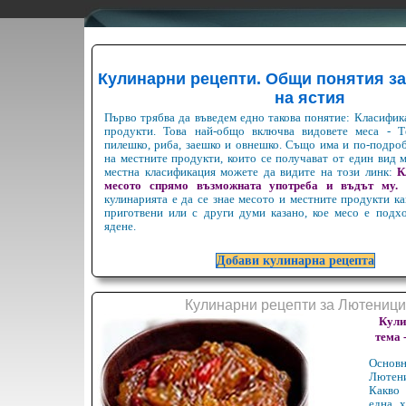
Кулинарни рецепти. Общи понятия за
на ястия
Първо трябва да въведем едно такова понятие: Класифик
продукти. Това най-общо включва видовете меса - Те
пилешко, риба, заешко и овнешко. Също има и по-подро
на местните продукти, които се получават от един вид 
местна класификация можете да видите на този линк:
К
месото спрямо възможната употреба и въдът му.
кулинарията е да се знае месото и местните продукти ка
приготвени или с други думи казано, кое месо е подх
ядене.
Добави кулинарна рецепта
Кулинарни рецепти за Лютеници
Кули
тема 
Осн
Лютен
Какво
една х