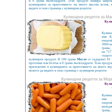
и 6 грама въглехидрати. Този продукт намира широ
кулинарията за приготвянето на много вкусни ястия, 
видите в тази страница с кулинарни рецепти.
Кулинарни рецепти за Ма
Кули
Кулин
име К
енерг
3004 к
грама,
на 717
същот
кулинарен продукт. В 100 грама
Масло
се съдържат 81 
протеини или белтък и 0 грама въглехидрати. Този проду
приложение в кулинарията за приготвянето на много вку
можете да видите в тази страница с кулинарни рецепти.
Кулинарни рецепти за Мор
Кули
Кулин
име 
енерги
килод
грама,