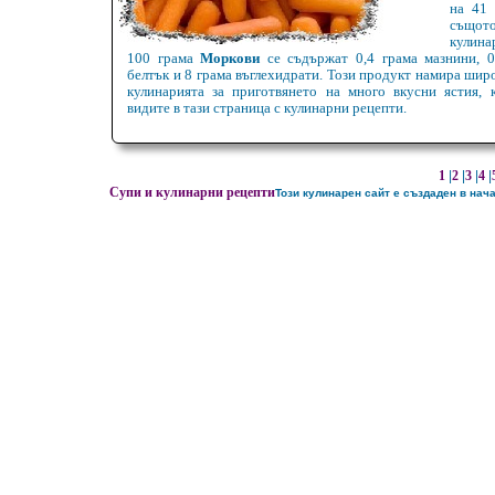
на 41 
същот
кулин
100 грама
Моркови
се съдържат 0,4 грама мазнини, 0
белтък и 8 грама въглехидрати. Този продукт намира шир
кулинарията за приготвянето на много вкусни ястия, 
видите в тази страница с кулинарни рецепти.
1
|
2
|
3
|
4
|
Супи и кулинарни рецепти
Този кулинарен сайт е създаден в нач