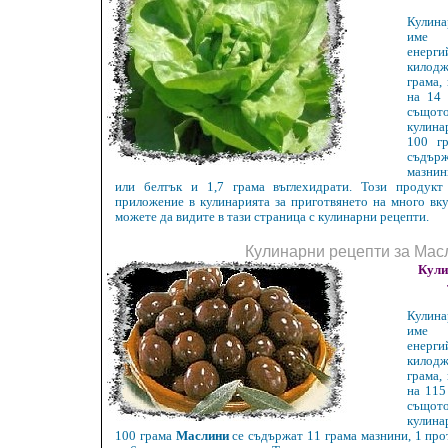
Кулин
име 
енерги
килод
грама,
на 14 
същот
кулин
100 г
съдър
мазнин
или белтък и 1,7 грама въглехидрати. Този продук
приложение в кулинарията за приготвянето на много вку
можете да видите в тази страница с кулинарни рецепти.
Кулинарни рецепти за Мас
Кули
Кулин
име 
енерги
килод
грама,
на 115
същот
кулин
100 грама
Маслини
се съдържат 11 грама мазнини, 1 про