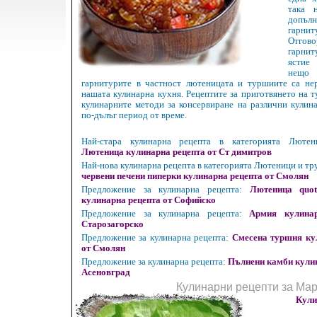
така 
доп
гарнит
Отгово
гарни
ястие
нещо 
гарнитурите в частност лютеницата и туршиите са нер
нашата кулинарна кухня. Рецептите за приготвянето на 
кулинарните методи за консервиране на различни кулин
по-дълъг период от време.
Най-стара кулинарна рецепта в категорията Люте
Лютеница кулинарна рецепта от Ст димитров
Най-нова кулинарна рецепта в категорията Лютеници и т
червени печени пиперки кулинарна рецепта от Смолян
Предложение за кулинарна рецепта:
Лютеница quot
кулинарна рецепта от Софийско
Предложение за кулинарна рецепта:
Армия кулина
Старозагорско
Предложение за кулинарна рецепта:
Смесена туршия ку
от Смолян
Предложение за кулинарна рецепта:
Пълнени камби кулин
Асеновград
Кулинарни рецепти за Ма
Кули