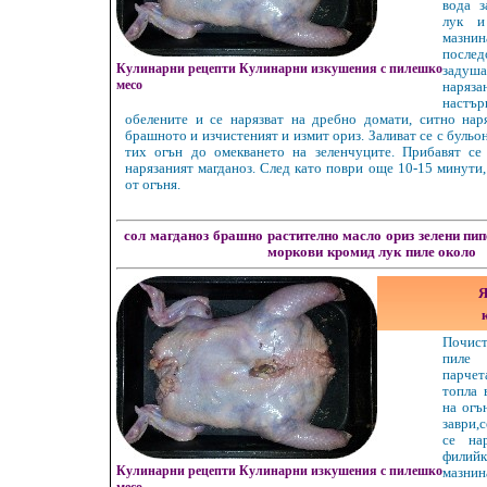
вода з
лук и
мазнин
после
Кулинарни рецепти Кулинарни изкушения с пилешко
заду
месо
наря
настър
обелените и се нарязват на дребно домати, ситно нар
брашното и изчистеният и измит ориз. Заливат се с бульон
тих огън до омекването на зеленчуците. Прибавят се
нарязаният магданоз. След като поври още 10-15 минути,
от огъня.
сол
магданоз
брашно
растително масло
ориз
зелени пи
моркови
кромид лук
пиле около
Я
Почис
пиле 
парче
топла 
на огъ
заври,с
се на
филийк
Кулинарни рецепти Кулинарни изкушения с пилешко
мазнин