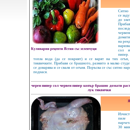
Ситно
се зад
до зла
При
послед
черв
домат
на ренд
нарязв
Кулинарни рецепти Ястия със зеленчуци
сол и
пипер
топла вода (да се покрият) и се варят на тих огън,
тиквичките. Прибавя се брашното, размито в малко студе
се доварява и се сваля от огъня. Поръсва се със ситно нар
поднася.
черен пипер
сол
червен пипер
копър
брашно
домати
рас
лук
тиквички
Я
Изчис
пиле 
парчет
30 мин