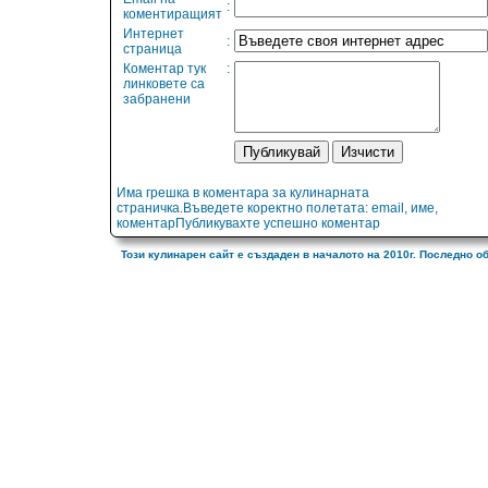
:
коментиращият
Интернет
:
страница
Коментар тук
:
линковете са
забранени
Има грешка в коментара за кулинарната
страничка.Въведете коректно полетата: email, име,
коментарПубликувахте успешно коментар
Този кулинарен сайт е създаден в началото на 2010г. Последно о