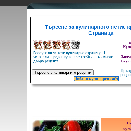
Търсене за кулинарното ястие к
Страница
п
Кули
Гласували за тази кулинарна страница:
1
Заве
читателя. Среден кулинарен рейтинг:
4 - Много
добра рецепта
Вкусн
Връщ
реце
Добави кулинарен сайт
Ях
кули