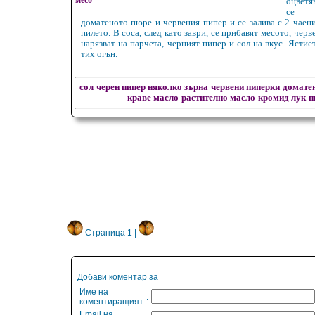
месо
оцветя
се р
доматеното пюре и червения пипер и се залива с 2 чаен
пилето. В соса, след като заври, се прибавят месото, черв
нарязват на парчета, черният пипер и сол на вкус. Ястие
тих огън.
сол
черен пипер няколко зърна
червени пиперки
домате
краве масло
растително масло
кромид лук
п
Страница 1 |
Добави коментар за
Име на
:
коментиращият
Email на