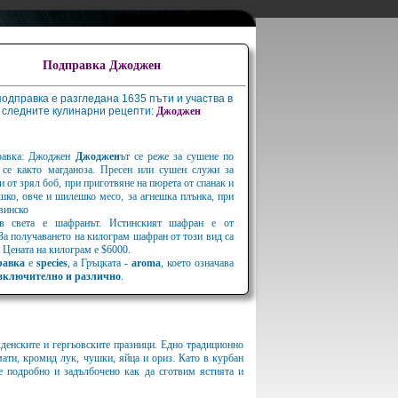
Подправка Джоджен
подправка е разгледана 1635 пъти и участва в
следните кулинарни рецепти:
Джоджен
правка: Джоджен
Джоджен
ът се реже за сушене по
се както магданоза. Пресен или сушен служи за
 от зрял боб, при приготвяне на пюрета от спанак и
шко, овче и шилешко месо, за агнешка плънка, при
свинско
 в света е шафранът. Истинският шафран е от
 За получаването на килограм шафран от този вид са
 Цената на килограм е $6000.
равка
е
species
, а Гръцката -
aroma
, което означава
зключително и различно
.
кденските и гергьовските празници. Едно традиционно
мати, кромид лук, чушки, яйца и ориз. Като в курбан
ме подробно и задълбочено как да сготвим ястията и