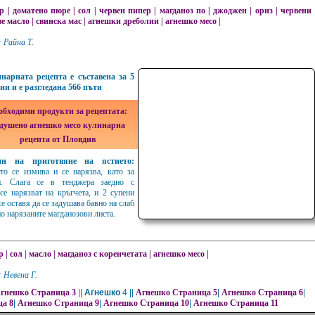
ер
|
доматено пюре
|
сол
|
червен пипер
|
магданоз по
|
джоджен
|
ориз
|
червени
е масло
|
свинска мас
|
агнешки дреболии
|
агнешко месо
|
 Райна Т.
нарната рецепта е съставена за 5
ии и е разгледана 566 пъти
обходими продукти за рецептата:
душено агнешко месо кулинарна
рецепта от Пловдив
ин на приготвяне на ястието:
то се измива и се нарязва, като за
п. Слага се в тенджера заедно с
 се нарязват на кръгчета, и 2 супени
се оставя да се задушава бавно на слаб
но нарязаните магданозови листа.
р
|
сол
|
масло
|
магданоз с коренчетата
|
агнешко месо
|
 Невена Г.
гнешко Страница 3
||
Агнешко
4 ||
Агнешко Страница 5
|
Агнешко Страница 6
|
а 8
|
Агнешко Страница 9
|
Агнешко Страница 10
|
Агнешко Страница 11