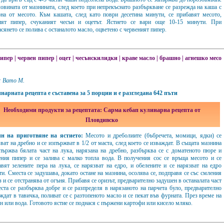
овината от мазнината, след което при непрекъснато разбъркване се разрежда на каша с
она от месото. Към кашата, след като поври десетина минути, се прибавят месото,
ият пипер, счуканият чесън и оцетът. Ястието се вари още 10-15 минути. При
сянето се полива с останалото масло, оцветено с червеният пипер.
пипер
|
червен пипер
|
оцет
|
чесънскилидки
|
краве масло
|
брашно
|
агнешко месо
: Вато М.
нарната рецепта е съставена за 5 порции и е разгледана 642 пъти
Необходими продукти за рецептата: Сарма кебап кулинарна рецепта от
Пловдивско
н на приготвяне на ястието:
Месото и дреболиите (бъбречета, момици, ядки) се
ват на дребно и се изпържват в 1/2 от маста, след което се изваждат. В същата мазнина
апържва бялата част на лука, нарязана на дребно, разбърква се с доматеното пюре и
ения пипер и се залива с малко топла вода. В получения сос се връща месото и се
авят зелените пера на лука, се нарязват на едро, и обелените и се нарязват на едро
и. Сместа се задушава, докато остане на мазнина, осолява се, подправя се със смления
 и се отстранява от огъня. Прибавя се оризът, предварително задушен в останалата част
ста се разбърква добре и се разпределя в нарязаното на парчета було, предварително
ждат в тавичка, поливат се с разтопеното масло и се пекат във фурната. През време на
он или вода. Готовото ястие се поднася с пържени картофи или кисело мляко.