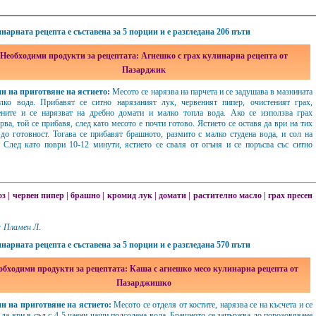
нарната рецепта е съставена за 5 порции и е разгледана 206 пъти
Необходими продукти за рецептата: Агнешко с грах кулинарна рецепта от
Пазарджик
н на приготвяне на ястието:
Месото се нарязва на парчета и се задушава в мазнината
лко вода. Прибавят се ситно нарязаният лук, червеният пипер, очистеният грах,
ените и се нарязват на дребно домати и малко топла вода. Ако се използва грах
рва, той се прибавя, след като месото е почти готово. Ястието се оставя да ври на тих
 до готовност. Тогава се прибавят брашното, размито с малко студена вода, и сол на
. След като поври 10-12 минути, ястието се сваля от огъня и се поръсва със ситно
оз
|
червен пипер
|
брашно
|
кромид лук
|
домати
|
растително масло
|
грах пресен
: Пламен Л.
нарната рецепта е съставена за 5 порции и е разгледана 570 пъти
обходими продукти за рецептата: Каша с агнешко месо кулинарна рецепта от
Пазарджишко
н на приготвяне на ястието:
Месото се отделя от костите, нарязва се на късчета и се
 да ври в съд с 4-5 чаени чаши подсолена вода. Брашното се запържва до порозовяване