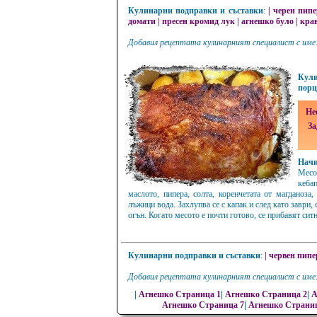
Кулинарни подправки и съставки
:
|
черен пип
домати
|
пресен кромид лук
|
агнешко було
|
крав
Добавил рецептата кулинарният специалист с име:
Кули
порц
Не
За
Нач
Месо
кеба
маслото, пипера, солта, коренчетата от магданоза,
лъжици вода. Захлупва се с капак и след като заври, 
огън. Когато месото е почти готово, се прибавят сит
Кулинарни подправки и съставки
:
|
червен пипе
Добавил рецептата кулинарният специалист с име:
|
Агнешко Страница 1
|
Агнешко Страница 2
|
А
Агнешко Страница 7
|
Агнешко Страниц