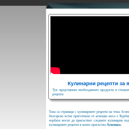
Кулинарни рецепти за я
Тук представяме необходимите продукти и стъпкит
рецепта
Това са страници с кулинарните рецепти на тема Агне
българско ястие приготвяно от агнешко месо е Курба
чорбата могат да присъстват следните кулинарни под
кулинарните рецепти в които присъства
Агнешко.