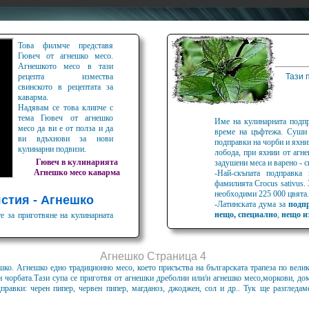
Това филмче представя
Гювеч от агнешко месо.
Агнешкото месо в тази
рецепта измества
Тази 
свинското в рецептата за
каварма.
Надявам се това клипче с
тема Гювеч от агнешко
Име на кулинарната под
месо да ви е от полза и да
време на цъфтежа. Суши 
ви вдъхнови за нови
подправки на чорби и яхнии
кулинарни подвизи.
лобода, при яхнии от агне
Гювеч в кулинарията
задушени меса и варено - 
Агнешко месо
каварма
-Най-скъпата подправка
фамилията Crocus sativus.
необходими 225 000 цвята.
стия - Агнешко
-Латинската дума за
подп
нещо, специално
,
нещо и
е за приготвяне на кулинарната
Агнешко Страница 4
шко. Агнешко едно традиционно месо, което присъства на българската трапеза по вели
н чорбата.Тази супа се приготвя от агнешки дреболии или/и агнешко месо,моркови, до
правки: черен пипер, червен пипер, магданоз, джоджен, сол и др.. Тук ще разгледа