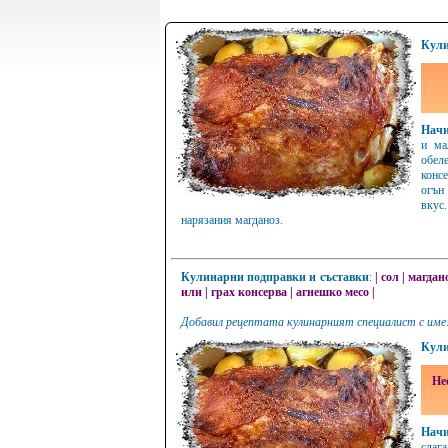
Кули
Начи
и ма
обел
консе
огън
вкус
нарязания магданоз.
Кулинарни подправки и съставки
:
|
сол
|
магдан
или
|
грах консерва
|
агнешко месо
|
Добавил рецептата кулинарният специалист с име
Кули
Не
Начи
слага