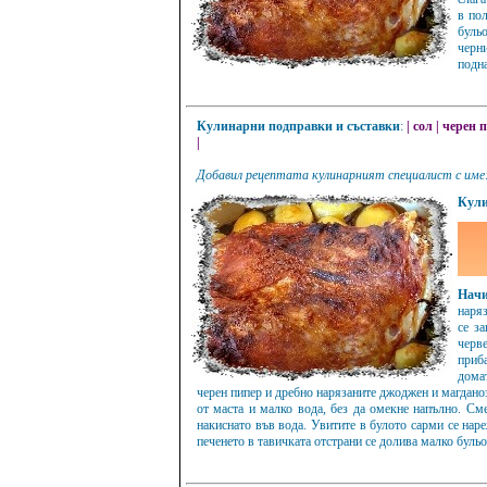
в пол
буль
черн
подна
Кулинарни подправки и съставки
:
|
сол
|
черен 
|
Добавил рецептата кулинарният специалист с име
Кули
Начи
наряз
се з
черв
приб
домат
черен пипер и дребно нарязаните джоджен и магданоз
от маста и малко вода, без да омекне напълно. Сме
накиснато във вода. Увитите в булото сарми се наре
печенето в тавичката отстрани се долива малко буль