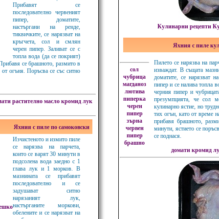
Прибавят се
последователно червеният
пипер, доматите,
Кулинарни рецепти Ку
настъргани на ренде,
тиквичките, се нарязват на
кръгчета, сол и смлян
Яхния с пиле ку
черен пипер. Заливат се с
топла вода (да се покрият)
Пилето се нарязва на парч
 Прибавя се брашното, размито в
сол
изваждат. В същата мазни
 от огъня. Поръсва се със ситно
чубрица
доматите, се нарязват н
магданоз
пипер и се налива топла во
лютива
черния пипер и чубрицат
пиперка
презумпцията, че сол 
мати
растително масло
кромид лук
черен
кулинарно ястие, но трудн
пипер
тих огън, като от време 
зърна
прибавя брашното, разм
Яхния с пиле по самоковски
червен
минути, ястието се поръсв
пипер
се поднася.
Изчистеното и измито пиле
брашно
се нарязва на парчета,
домати
кромид л
които се варят 30 минути в
подсолена вода заедно с 1
глава лук и 1 морков. В
мазнината се прибавят
последователно и се
задушават ситно
нарязаният лук,
настърганите моркови,
лешко
обелените и се нарязват на