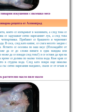
линарни изкушения с пилешко месо
линарна рецепта от Асеновград
ета, които се изпържват в мазнината, а след това се
на се задушават ситно нарязаният лук, а след това
а четвъртинки. Прибавят се брашното и червеният
да. В соса, след като кипне, се слага месото заедно с
а. Ястието се осолява по ваш вкус (Изхождайте от
може да се до сложи винаги в една манджа или
о може да се извади след това!) и се оставя да ври на
на време се долива по малко топла вода. Към края се
ито в студена вода. След като поври още няколко
а със ситно нарязания магданоз, сваля се от огъня и
ук
растително масло
пиле около