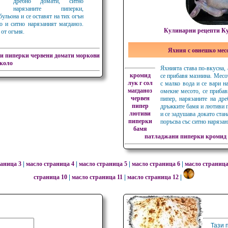
дребно домати, ситно
нарязаните пиперки,
бульона и се оставят на тих огън
о и ситно нарязаният магданоз.
Кулинарни рецепти Ку
 от огъня.
Яхния с овнешко мес
ни пиперки
червени домати
моркови
около
Яхнията става по-вкусна, 
кромид
се прибавя мазнина. Месот
лук г
сол
с малко вода и се вари на
магданоз
омекне месото, се прибав
червен
пипер, нарязаните на др
пипер
дръжките бамя и лютиви п
лютиви
и се задушава докато стан
пиперки
поръсва със ситно нарязан
бамя
патладжани
пиперки
кромид
аница 3
|
масло страница 4
|
масло страница 5
|
масло страница 6
|
масло страница
страница 10
|
масло страница 11
|
масло страница 12
|
Тази 