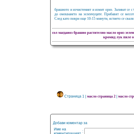
брашното и изчистеният и измит ориз. Заливат се с 
до омекването на зеленчуците. Прибавят се месот
След като поври още 10-15 минути, ястието се сваля
сол
магданоз
брашно
растително масло
ориз
зеле
кромид лук
пиле 
Страница 1 |
масло страница 2
|
масло стр
Добави коментар за
Име на
:
коментиращият