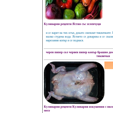
Кулинарни рецепти Ястия със зеленчуци
и се варят на тих огън, докато омекнат тиквичките.
малко студена вода. Ястието се доварява и се сваля
нарязания копър и се поднася.
черен пипер
сол
червен пипер
копър
брашно
до
тиквички
Кулинарни рецепти Кулинарни изкушения с пи
месо