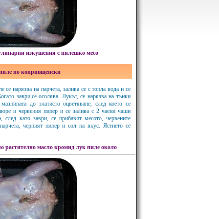
линарни изкушения с пилешко месо
пиле по копривщенски
 се нарязва на парчета, залива се с топла вода и се
Когато заври,се осолява. Лукът, се нарязва на тънки
мазнината до златисто оцветяване, след което се
пюре и червения пипер и се залива с 2 чаени чаши
а, след като заври, се прибавят месото, червените
 парчета, черният пипер и сол на вкус. Ястието се
ло
растително масло
кромид лук
пиле около