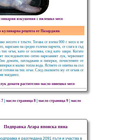
линарни изкушения с пилешко месо
о кулинарна рецепта от Пазарджик
ако месото е тлъсто. Тогава се взема 900 г месо и не
о, нарязано на средно големи парчета, се слага в съд
 тих огън, като се осолява, след като заври. Когато
ят последователно ситно нарязаният лук, червеният
ебно домати, патладжани и пиперки, почистените от
иперки и малко топла вода. Ястието се опитва на сол
ат готови на тих огън. След свалянето му от огъня се
ия магданоз.
 лук
домати
растително масло
овнешко месо
 7
|
масло страница 8
|
масло страница 9
|
масло
Подправка Агара японска пяна
подправка е разгледана 2091 пъти и участва в