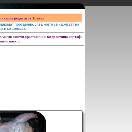
линарна рецепта от Тракия
варяват поотделно, след което се нарязват на
та и се смесват.
о масло
кисели краставички
захар
целина
картофи
рвено цвекло