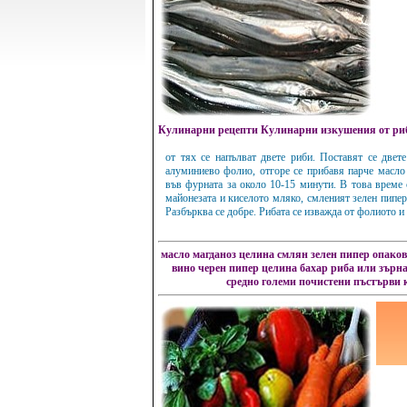
Кулинарни рецепти Кулинарни изкушения от ри
от тях се напълват двете риби. Поставят се двет
алуминиево фолио, отгоре се прибавя парче масло 
във фурната за около 10-15 минути. В това време 
майонезата и киселото мляко, смленият зелен пипер
Разбърква се добре. Рибата се изважда от фолиото и 
масло
магданоз
целина
смлян зелен пипер
опаков
вино
черен пипер
целина
бахар
риба или зърна
средно големи почистени пъстърви