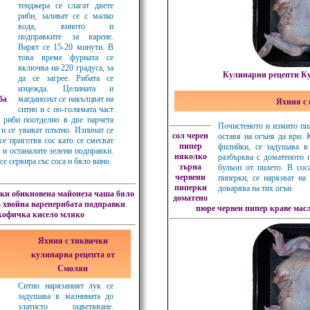
тенджера се слагат двете
риби, заливат се с малко
вода, виното и
подправките за варене.
Варят се 15-20 минути. В
това време фурната се
включва на 220 градуса, за
Кулинарни рецепти Ку
да се загрее. Рибата се
изцежда. Целината и
ба
магданозът се накълцват на
Яхния с 
ситно и с по-голямата част
е риби поотделно в две парчета
Почистеното и измито пиле
и се увиват плътно. Изпичат се
сол
черен
оставя на огъня да ври. 
се приготвя сос като се смесват
пипер
филийки, се задушава в 
 и останалите зелени подправки.
няколко
разбърква с доматеното 
се сервира със соса и бяло вино.
зърна
бульон от пилето. В сос
червени
пиперки, се нарязват на
пиперки
доварява на тих огън.
ки обикновена майонеза
чаша бяло
доматено
 хвойна
варенерибата
подправки
пюре
червен пипер
краве мас
кофичка кисело мляко
Яхния с тиквички
кулинарна рецепта от
Смолян
Ситно нарязаният лук се
задушава в мазнината до
златисто оцветяване.