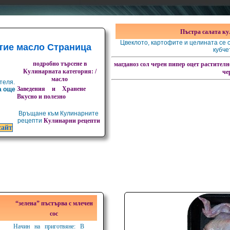
Пъстра салата ку
Цвеклото, картофите и целината се с
тие масло Страница
кубче
подробно търсене в
магданоз
сол
черен пипер
оцет
растителн
Кулинарната категория: /
че
масло
теля.
Заведения и Хранене
а още
Вкусно и полезно
Връщане към Кулинарните
рецепти
Кулинарни рецепти
сайт
“зелена” пъстърва с млечен
сос
Начин на приготвяне: В