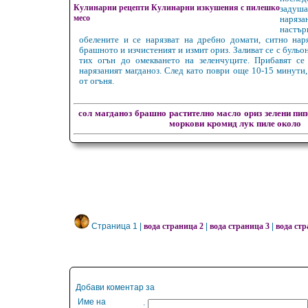
Кулинарни рецепти Кулинарни изкушения с пилешко
заду
месо
наря
настър
обелените и се нарязват на дребно домати, ситно нар
брашното и изчистеният и измит ориз. Заливат се с бульон
тих огън до омекването на зеленчуците. Прибавят се
нарязаният магданоз. След като поври още 10-15 минути,
от огъня.
сол
магданоз
брашно
растително масло
ориз
зелени пи
моркови
кромид лук
пиле около
Страница 1 |
вода страница 2
|
вода страница 3
|
вода стр
Добави коментар за
Име на
: