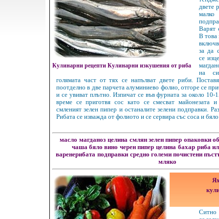
двете р
малко
подпра
Варят 
В това
включв
за да 
се изц
Кулинарни рецепти Кулинарни изкушения от риба
магдан
на с
голямата част от тях се напълват двете риби. Постав
поотделно в две парчета алуминиево фолио, отгоре се пр
и се увиват плътно. Изпичат се във фурната за около 10-
време се приготвя сос като се смесват майонезата и 
смленият зелен пипер и останалите зелени подправки. Ра
Рибата се изважда от фолиото и се сервира със соса и бяло
масло
магданоз
целина
смлян зелен пипер
опаковки о
чаша бяло вино
черен пипер
целина
бахар
риба ил
варенерибата
подправки
средно големи почистени пъст
мляко
Ях
кули
Ситно