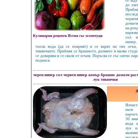
се зад
до зла
При
послед
черв
домат
на ренд
нарязв
Кулинарни рецепти Ястия със зеленчуци
сол и
пипер
топла вода (да се покрият) и се варят на тих огън,
тиквичките. Прибавя се брашното, размито в малко студе
се доварява и се сваля от огъня. Поръсва се със ситно нар
поднася.
черен пипер
сол
червен пипер
копър
брашно
домати
рас
лук
тиквички
Я
Изчис
пиле 
парчет
30 мин
вода з
лук и
мазнин
после