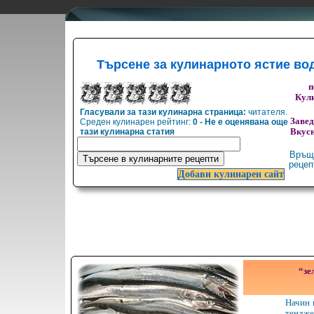
Търсене за кулинарното ястие во
п
Кули
Гласували за тази кулинарна страница:
читателя.
Заве
Среден кулинарен рейтинг:
0 - Не е оценявана още
тази кулинарна статия
Вкусн
Връщ
реце
Добави кулинарен сайт
“зе
Начин 
тендж