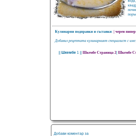
вода
квад
почис
поръс
Кулинарни подправки и съставки
:
|
черен пипер
Добавил рецептата кулинарният специалист с име:
||
Шкембе
1 ||
Шкембе Страница 2
|
Шкембе Ст
Добави коментар за