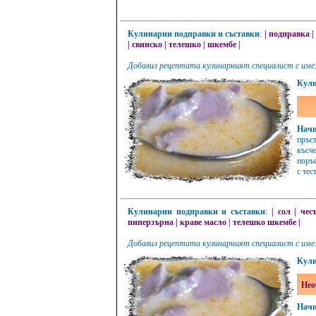
Кулинарни подправки и съставки
:
|
подправка
|
|
свинско
|
телешко
|
шкембе
|
Добавил рецептата кулинарният специалист с име
Кули
Начи
пръст
късч
поръс
с тес
Кулинарни подправки и съставки
:
|
сол
|
чес
пиперзърна
|
краве масло
|
телешко шкембе
|
Добавил рецептата кулинарният специалист с име
Кули
Нео
Начи