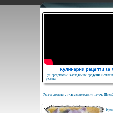
Кулинарни рецепти за 
Тук представяме необходимите продукти и стъпкит
рецепта
Това са страници с кулинарните рецепти на тема Шкем
Кули