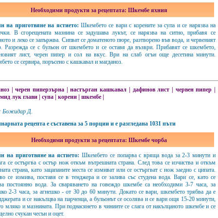
Необходими продукти за рецептата: Шкембе яхния
н на приготвяне на ястието:
Шкембето се вари с корените за супа и се нарязва на
ички. В сгорещената мазнина се задушава лукът, се нарязва на ситно, прибавя се
ото и леко се запържва. Сипват се доматеното пюре, разтворено във вода, и червеният
р. Разрежда се с бульон от шкембето и се оставя да възври. Прибавят се шкембето,
новият лист, черен пипер и сол на вкус. Ври на слаб огън още десетина минути.
ето се сервира, поръсено с кашкавал и магданоз.
аноз
|
черен пиперзърна
|
настърган кашкавал
|
дафинов лист
|
червен пипер
|
мид лук глави
|
супа
|
корени
|
шкембе
|
: Божидар Д.
нарната рецепта е съставена за 5 порции и е разгледана 1031 пъти
Необходими продукти за рецептата: Шкембе чорба
н на приготвяне на ястието:
Шкембето се попарва с вряща вода за 2-3 минути и
ага се остъргва с остър нож откъм вътрешната страна. След това се изчиства и откъм
ата страна, като зацапаните места се измиват или се остъргват с нож заедно с ципата.
во се измива, поставя се в тенджера и се залива със студена вода. Вари се, като се
ва постоянно вода. За сваряването на говеждо шкембе са необходими 3-7 часа, за
шко 2-3 часа, за агнешко - от 30 до 60 минути. Докато се вари, шкембето трябва да е
джерата и се накълцва на парченца, а бульонът се осолява и се вари ощя 15-20 минути,
то мляко и мазнината. При поднасянето в чиниите се слага от накълцаното шкембе и се
делно счукан чесън и оцет.