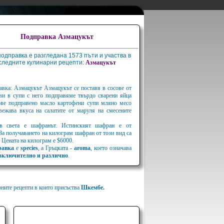
Подправка Азмацукът
подправка е разгледана 1573 пъти и участва в
следните кулинарни рецепти:
Азмацукът
авка: Азмацукът Aзмацукът се поставя в сосове от
ви в супи с него подправяме твърдо сварени яйца
ове подправено масло картофени супи мляно месо
вежава вкуса на салатите от маруля на смесените
 в света е шафранът. Истинският шафран е от
 За получаването на килограм шафран от този вид са
 Цената на килограм е $6000.
равка
е
species
, а Гръцката -
aroma
, което означава
зключително и различно
.
рните рецепти в които присъства
Шкембе.