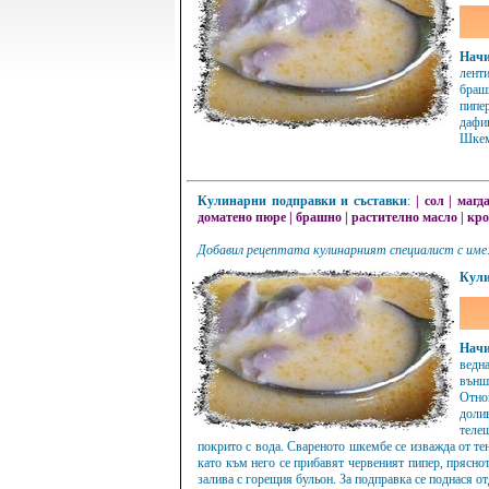
Начи
лент
брашн
пипе
дафи
Шкемб
Кулинарни подправки и съставки
:
|
сол
|
магд
доматено пюре
|
брашно
|
растително масло
|
кро
Добавил рецептата кулинарният специалист с име
Кули
Начи
ведн
външн
Отно
доли
теле
покрито с вода. Свареното шкембе се изважда от тен
като към него се прибавят червеният пипер, прясно
залива с горещия бульон. За подправка се поднася от