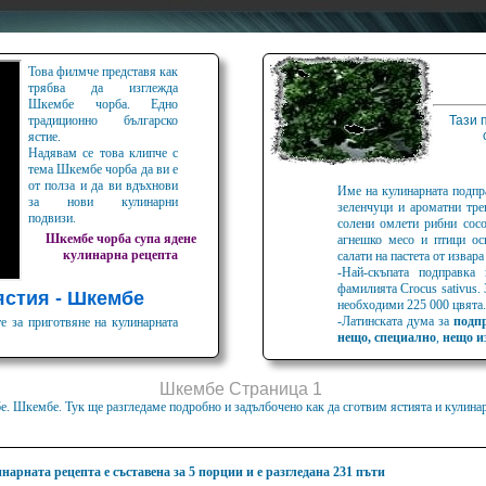
Това филмче представя как
трябва да изглежда
Шкембе чорба. Едно
традиционно българско
Тази 
ястие.
Надявам се това клипче с
тема Шкембе чорба да ви е
от полза и да ви вдъхнови
Име на кулинарната подпр
за нови кулинарни
зеленчуци и ароматни тре
подвизи.
солени омлети рибни сос
Шкембе
чорба
супа
ядене
агнешко месо и птици ос
кулинарна
рецепта
салати на пастета от извара
-Най-скъпата подправка
фамилията Crocus sativus.
ястия - Шкембе
необходими 225 000 цвята.
-Латинската дума за
подп
е за приготвяне на кулинарната
нещо, специално
,
нещо и
Шкембе Страница 1
бе. Шкембе. Тук ще разгледаме подробно и задълбочено как да сготвим ястията и кулина
нарната рецепта е съставена за 5 порции и е разгледана 231 пъти