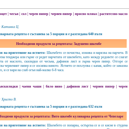
оцет
|
чесън
|
сол
|
черен пипер
|
червен пипер
|
прясно мляко
|
растително масло
: Катинка Ц.
нарната рецепта е съставена за 5 порции и е разгледана 640 пъти
Необходими продукти за рецептата: Задушено шкембе
н на приготвяне на ястието:
Шкембето се почиства, измива и нарязва на парчета. В
ена тенджера или гърне се редят парчетата от шкембето, като между редовете се слагат
ета от маслото, скилидки от чесъна, дафинов лист и зърна черен пипер. Отгоре се
ва червеният пипер и се изсипва виното. Ястието се похлупва с капак, който се замазва
то, и се вари на слаб огън най-малко 6-8 часа.
ънскилидки
|
чаени чаши
|
бяло вино
|
дафинов лист
|
червен пипер
|
черен
: Христо В.
нарната рецепта е съставена за 5 порции и е разгледана 632 пъти
бходими продукти за рецептата: Вито шкембе кулинарна рецепта от Чепеларе
н на приготвяне на ястието:
Шкембето се попарва, остъргва се и се кисне в студена