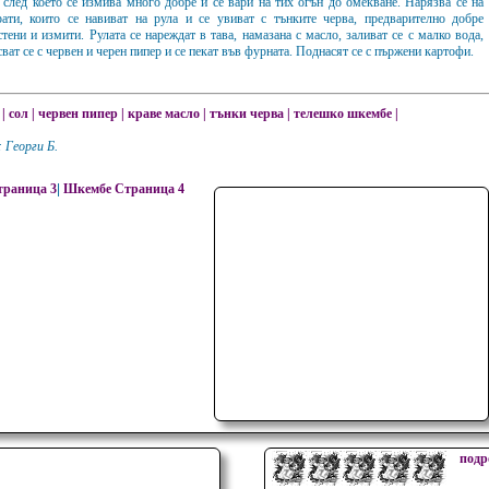
, след което се измива много добре и се вари на тих огън до омекване. Нарязва се на
рати, които се навиват на рула и се увиват с тънките черва, предварително добре
тени и измити. Рулата се нареждат в тава, намазана с масло, заливат се с малко вода,
ват се с червен и черен пипер и се пекат във фурната. Поднасят се с пържени картофи.
|
сол
|
червен пипер
|
краве масло
|
тънки черва
|
телешко шкембе
|
 Георги Б.
раница 3
|
Шкембе Страница 4
подр