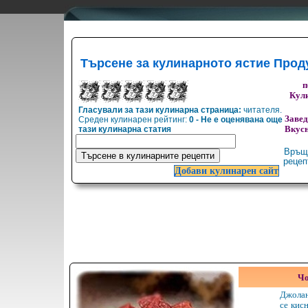
Търсене за кулинарното ястие Прод
п
Кули
Гласували за тази кулинарна страница:
читателя.
Заве
Среден кулинарен рейтинг:
0 - Не е оценявана още
тази кулинарна статия
Вкусн
Връщ
реце
Добави кулинарен сайт
Чо
Джолан
се кисн