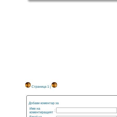
Страница 1 |
Добави коментар за
Име на
:
коментиращият