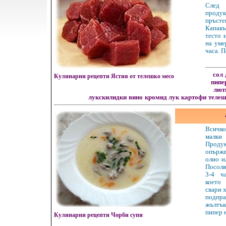
След
проду
пръст
Капак
тесто 
на уме
часа. П
сол
Кулинарни рецепти Ястия от телешко месо
пипе
лют
лукскилидки
вино
кромид лук
картофи
телеш
Всичк
малк
Про
опържв
олио и
Посоля
3-4 ч
което
свари 
подп
жълтъ
пипер н
Кулинарни рецепти Чорби супи