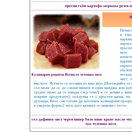
пресни гъби
картофа
моркова
резен з
Ф
Почист
и тлъ
наряз
парче
пръст
него
изчи
наряз
парчет
обелен
Кулинарни рецепти Ястия от телешко месо
чесън
лист, 
маслото. Ястието се осолява по ваш вкус (Изхождайте от
сол може да се до сложи винаги в една манджа или кул
трудно може да се извади след това!) и се залива с вин
покрият продуктите), похлупва се с пръстен капак, на
дупчица, Вече сме готови да започнем кулинарния процес
в умерена фурна 2 часа, като капакът се замазва с тесто.
сол
дафинов лист
черен пипер
бяло вино
краве масло
чес
лук
телешко месо