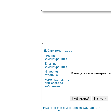
Добави коментар за
Име на
:
коментиращият
Email на
:
коментиращият
Интернет
:
страница
Коментар тук
:
линковете са
забранени
Има грешка в коментара за кулинарната