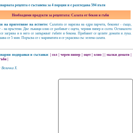
нарната рецепта е съставена за 4 порции и е разгледана 594 пъти
Необходими продукти за рецептата: Салата от бекон и гъби
н на приготвяне на ястието:
Салатата се нарязва на едри парчета, беконът - също,
 - на пръстени. Две лъжици олио се разбиват с оцета, черния пипер и солта. Останалото
се загрява и в него се запържват гъбите и бекона. Прибавят се целите домати и лука.
ава се 5 мин. Поръсва се с маринатата и се украсява със зелена салата.
нарни подправки и съставки
:
|
сол
|
черен пипер
|
оцет
|
олио
|
|
малки домати
|
гъби
|
 Величка Х.