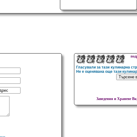
под
Гласували за тази кулинарна ст
Не е оценявана още тази кулина
Заведения и Хранене
Вку