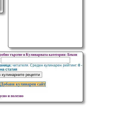
робно търсене в Кулинарната категория: Бекон
раница:
читателя. Среден кулинарен рейтинг:
0 -
рна статия
Добави кулинарен сайт
сно и полезно