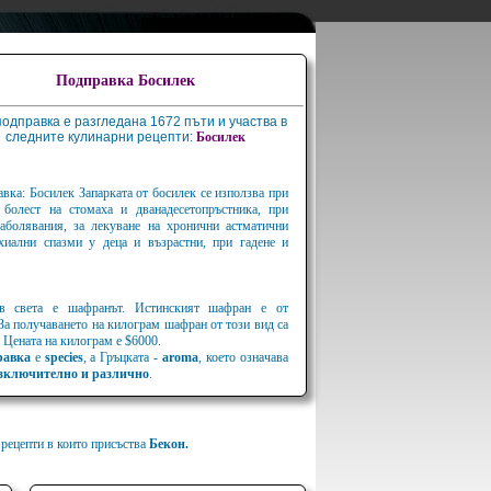
Подправка Босилек
подправка е разгледана 1672 пъти и участва в
следните кулинарни рецепти:
Босилек
вка: Босилек Запарката от босилек се използва при
а болест на стомаха и дванадесетопръстника, при
аболявания, за лекуване на хронични астматични
хиални спазми у деца и възрастни, при гадене и
 в света е шафранът. Истинският шафран е от
 За получаването на килограм шафран от този вид са
 Цената на килограм е $6000.
равка
е
species
, а Гръцката -
aroma
, което означава
зключително и различно
.
 рецепти в които присъства
Бекон.