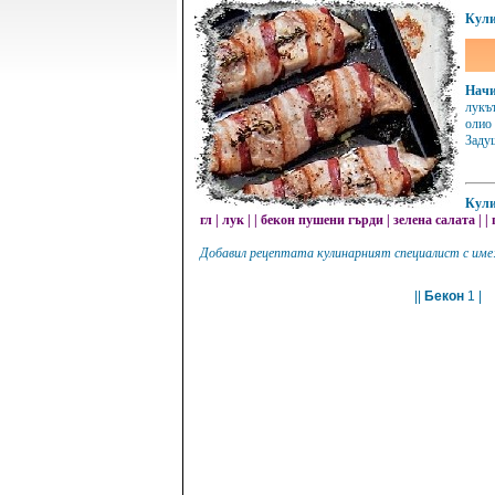
Кули
Начи
лукът
олио 
Задуш
Кули
гл
|
лук
|
|
бекон пушени гърди
|
зелена салата
|
|
Добавил рецептата кулинарният специалист с име:
||
Бекон
1 |