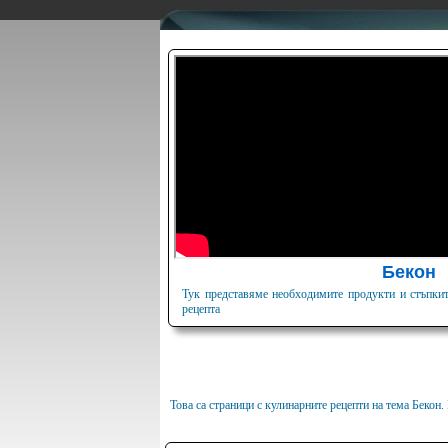
Бекон
Тук представяме необходимите продукти и стъпкит
рецепта
Това са страници с кулинарните рецепти на тема Бекон