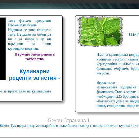
Това филмче представя
Пържене на бекон.
Надявам се това клипче с
тема Пържене на бекон да
Тази 
ви е от полза и да ви
вдъхнови за нови
кулинарни подвизи.
Пържене
бекон
рецепта
Име на кулинарната подпра
готварство
хроничен гастрит, язвен
чернодробни и жлъчни -з
бронхити, емфизем, брон
Кулинарни
неврози.
рецепти за ястия -
Вероятното
-Най-скъпата подправка
е за приготвяне на кулинарната
фамилията Crocus sativus.
необходими 225 000 цвята.
-Латинската дума за
подп
нещо, специално
,
нещо и
Бекон Страница 1
. Бекон. Тук ще разгледаме подробно и задълбочено как да сготвим ястията и кулинарните