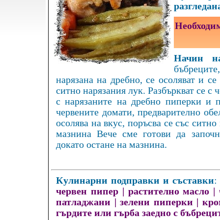
разгледан
Необходим
Начин на
бъбреците,
нарязана на дребно, се осоляват и се
ситно нарязания лук. Разбъркват се с 
с нарязаните на дребно пиперки и п
червените домати, предварително обел
осолява на вкус, поръсва се със ситно
мазнина Вече сме готови да започн
докато остане на мазнина.
Кулинарни подправки и съставки
червен пипер
|
растително масло
|
патладжани
|
зелени пиперки
|
кро
гърдите или гърба заедно с бъбреци