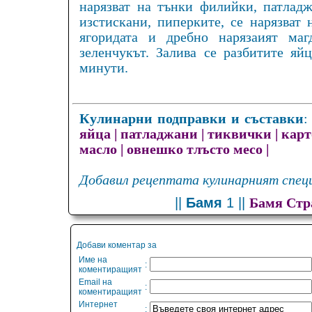
нарязват на тънки филийки, патладж
изстискани, пиперките, се нарязват 
ягоридата и дребно нарязаият маг
зеленчукът. Залива се разбитите яй
минути.
Кулинарни подправки и съставки
яйца
|
патладжани
|
тиквички
|
кар
масло
|
овнешко тлъсто месо
|
Добавил рецептата кулинарният специ
||
Бамя
1 ||
Бамя Стр
Добави коментар за
Име на
:
коментиращият
Email на
:
коментиращият
Интернет
: