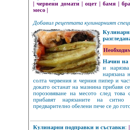
|
червени домати
|
оцет
|
бамя
|
бр
месо
|
Добавил рецептата кулинарният специ
Кулинарна
разгледан
Необходим
Начин на 
и нарязва
нарязана 
солта червения и черния пипер и час
докато останат на мазнина прибавя се
порозовяване на месото след това 
прибавят нарязаните на ситно 
предварително обелени пече се до гот
Кулинарни подправки и съставки
: