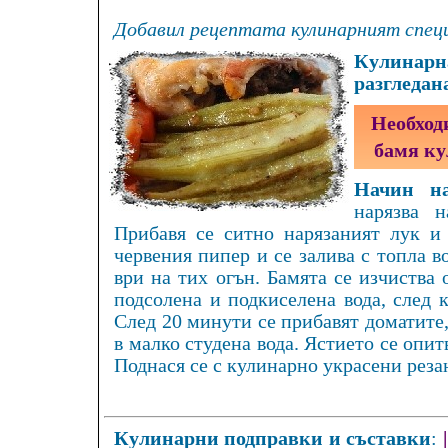
Добавил рецептата кулинарният специ
Кулинарна
разгледан
Необход
бамя ку
Начин на
нарязва 
Прибавя се ситно нарязаният лук и 
червения пипер и се залива с топла во
ври на тих огън. Бамята се изчиства
подсолена и подкиселена вода, след 
След 20 минути се прибавят доматите,
в малко студена вода. Ястието се опит
Поднася се с кулинарно украсени реза
Кулинарни подправки и съставки
: