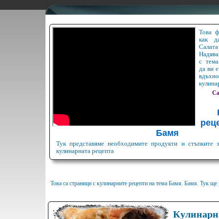
Това ф
как д
Салата
Надява
с тем
да ви е
вдъх
кулина
Са
реце
Бамя
Тук представяме необходимите продукти и стъпките з
кулинарната рецепта
Това са страници с кулинарните рецепти на тема Бамя. Бамя. Тук ще
Кулинарна