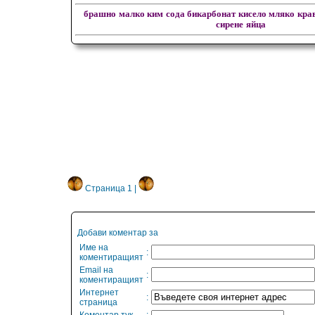
брашно
малко ким
сода бикарбонат
кисело мляко
кра
сирене
яйца
Страница 1 |
Добави коментар за
Име на
:
коментиращият
Email на
:
коментиращият
Интернет
:
страница