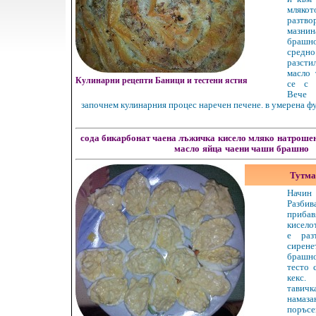
мляко
разтв
мазнин
брашн
средно
разсти
масло 
Кулинарни рецепти Баници и тестени ястия
се с 
Вече 
започнем кулинарния процес наречен печене. в умерена ф
сода бикарбонат чаена лъжичка
кисело мляко
натрошен
масло
яйца
чаени чаши
брашно
Тутма
Начин
Разбива
прибав
кисело
е раз
сирен
брашно
тесто 
кекс.
тави
намаз
поръс