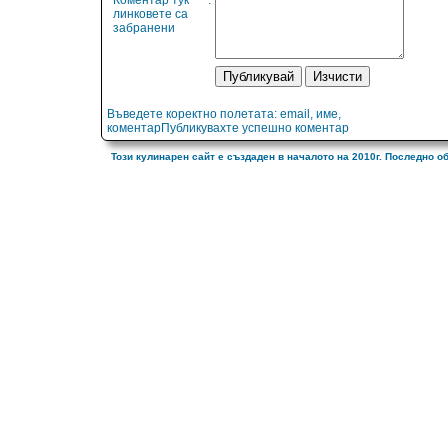
Коментар тук
:
линковете са
забранени
Въведете коректно полетата: email, име,
коментарПубликувахте успешно коментар
Този кулинарен сайт е създаден в началото на 2010г. Последно о