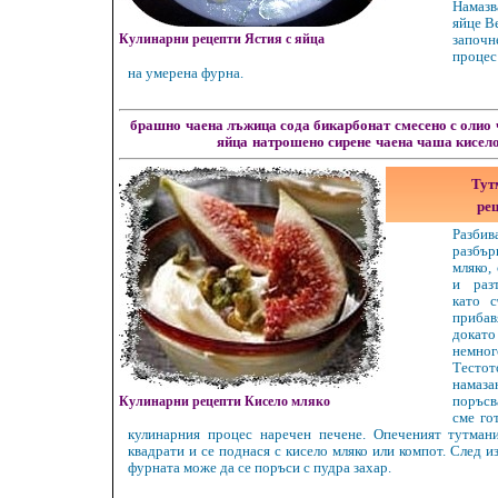
Намаз
яйце В
Кулинарни рецепти Ястия с яйца
започ
процес
на умерена фурна.
брашно
чаена лъжица сода бикарбонат
смесено с олио
яйца
натрошено сирене
чаена чаша кисел
Тут
рец
Разбив
разбър
мляко,
и раз
като 
приба
дока
немно
Тесто
намаза
Кулинарни рецепти Кисело мляко
поръсв
сме го
кулинарния процес наречен печене. Опеченият тутмани
квадрати и се поднася с кисело мляко или компот. След 
фурната може да се поръси с пудра захар.