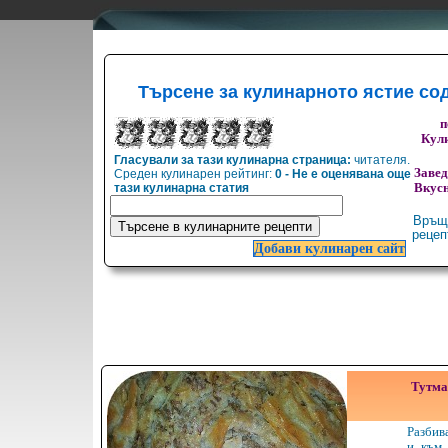
Търсене за кулинарното ястие со
п
Кули
Гласували за тази кулинарна страница:
читателя.
Заве
Среден кулинарен рейтинг:
0 - Не е оценявана още
тази кулинарна статия
Вкусн
Връщ
реце
Добави кулинарен сайт
Тутма
Разбив
и към 