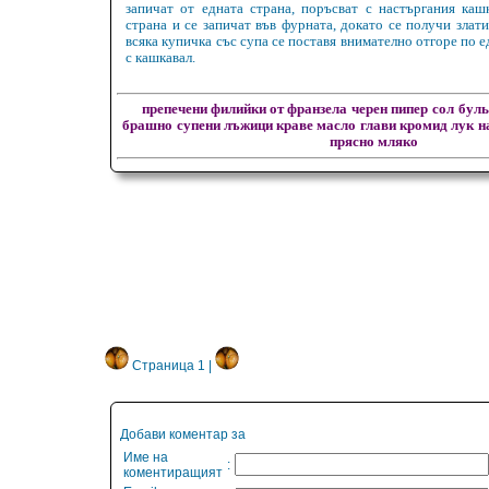
запичат от едната страна, поръсват с настъргания каш
страна и се запичат във фурната, докато се получи злат
всяка купичка със супа се поставя внимателно отгоре по 
с кашкавал.
препечени филийки от франзела
черен пипер
сол
буль
брашно
супени лъжици краве масло
глави кромид лук
н
прясно мляко
Страница 1 |
Добави коментар за
Име на
:
коментиращият