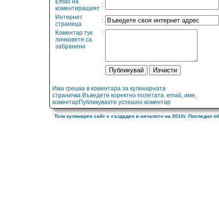
Email на
:
коментиращият
Интернет
:
страница
Коментар тук
:
линковете са
забранени
Има грешка в коментара за кулинарната
страничка.Въведете коректно полетата: email, име,
коментарПубликувахте успешно коментар
Този кулинарен сайт е създаден в началото на 2010г. Последно о