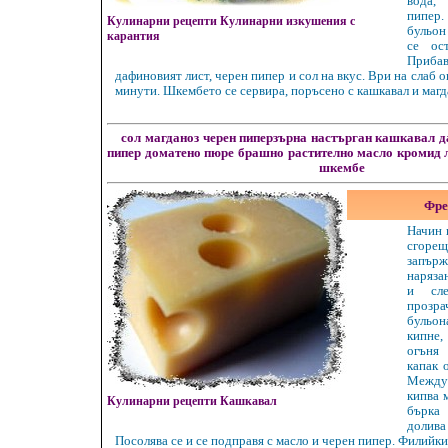
вода,
пипер
Кулинарни рецепти Кулинарни изкушения с
бульо
карантия
се ос
Прибав
дафиновият лист, черен пипер и сол на вкус. Ври на слаб 
минути. Шкембето се сервира, поръсено с кашкавал и магд
сол
магданоз
черен пиперзърна
настърган кашкавал
д
пипер
доматено пюре
брашно
растително масло
кромид 
шкембе
Фре
Начин 
сгоре
запърж
наряза
и сле
прозр
бульон
кипне
огъня
капак 
Межд
кипва 
Кулинарни рецепти Кашкавал
бърка 
долив
Посолява се и се подправя с масло и черен пипер. Филийки