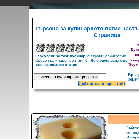
Търсене за кулинарното ястие наст
Страница
п
Кули
н
Гласували за тази кулинарна страница:
читателя.
Заве
Среден кулинарен рейтинг:
0 - Не е оценявана още
тази кулинарна статия
Вкусн
Връщ
реце
Добави кулинарен сайт
Гъбите
се нар
Изпърж