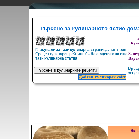
Търсене за кулинарното ястие дом
п
Кули
Гласували за тази кулинарна страница:
читателя.
Заве
Среден кулинарен рейтинг:
0 - Не е оценявана още
тази кулинарна статия
Вкусн
Връщ
реце
Добави кулинарен сайт
Яхни