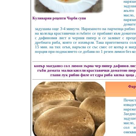
наря
задуш
жълто
масло
Кулинарни рецепти Чорби супи
наряз
домат
задушава още 3-4 минути. Нарязаното на парченца рибно 
на колелца краставички и гъбите се прибавят към домате
с дафиновия лист и черния пипер и се заливат с прец
дребната риба, която се изхвърля. Така приготвената со
15 мин. на тих огън, наръсва се със смес от копър и маг
порция при поднасянето се добавя по 1 резен лимон без ко
копър
магданоз
сол
лимон
зърна чер пипер
дафинов лис
гъби
домата
малки кисели краставички
доматено пюр
глави лук
рибно филе от едра риба
килка
цаца
Фар
Почис
изваде
нареж
Заед
задуше
масло,
сол и
омеква