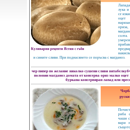
Лапад
лука и
се изки
оцет 
наряз
ориз
магда
солта
умерен
прибав
Кулинарни рецепти Ястия с гъби
пред
накисв
и сините сливи. При поднасянето се поръсва с магданоз.
чер пипер по желание
няколко сушени сливи
витабелкуб
половин магданоз
домата от консерва
ориз
малко оцет
буркана консервиран лапад или
прес
Чорба
руски
Почис
риба 
чаши с
вари 
същот