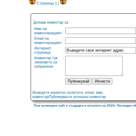
Страница 1 |
Добави коментар за
Име на
:
коментиращият
Email на
:
коментиращият
Интернет
:
страница
Коментар тук
:
линковете са
забранени
Въведете коректно полетата: email, име,
коментарПубликувахте успешно коментар
Този кулинарен сайт е създаден в началото на 2010г. Последно о