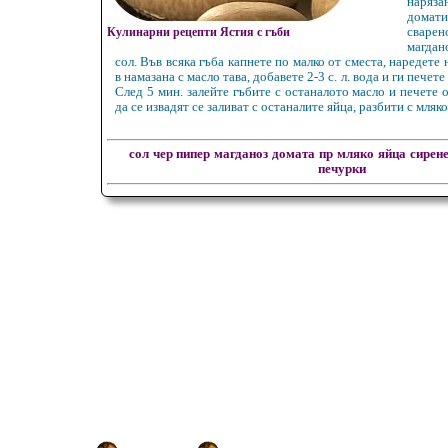
наряз
дома
Кулинарни рецепти Ястия с гъби
сварен
магдан
сол. Във всяка гъба капнете по малко от сместа, наредете
в намазана с масло тава, добавете 2-3 с. л. вода и ги печет
След 5 мин. залейте гъбите с останалото масло и печете
да се извадят се заливат с останалите яйца, разбити с мляко
сол
чер пипер
магданоз
домата
пр
мляко
яйца
сирен
печурки