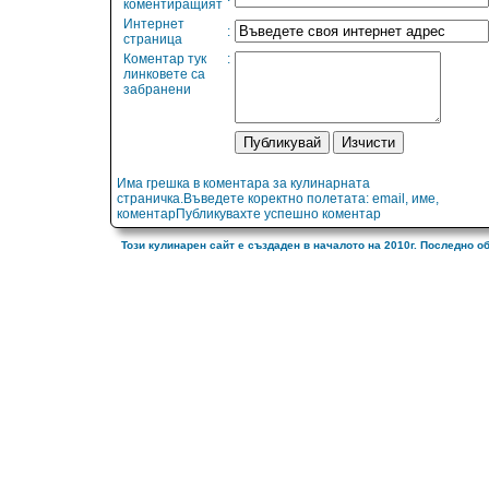
коментиращият
Интернет
:
страница
Коментар тук
:
линковете са
забранени
Има грешка в коментара за кулинарната
страничка.Въведете коректно полетата: email, име,
коментарПубликувахте успешно коментар
Този кулинарен сайт е създаден в началото на 2010г. Последно о