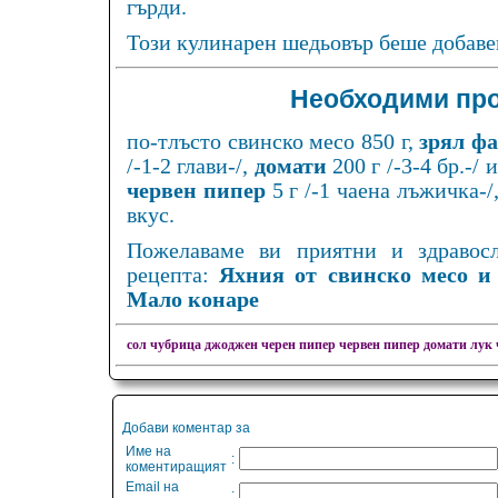
гърди.
Този кулинарен шедьовър беше добавен
Необходими про
по-тлъсто свинско месо 850 г,
зрял фа
/-1-2 глави-/,
домати
200 г /-3-4 бр.-/
червен пипер
5 г /-1 чаена лъжичка-/
вкус.
Пожелаваме ви приятни и здравос
рецепта:
Яхния от свинско месо и 
Мало конаре
сол
чубрица
джоджен
черен пипер
червен пипер
домати
лук
Добави коментар за
Име на
:
коментиращият
Email на
: