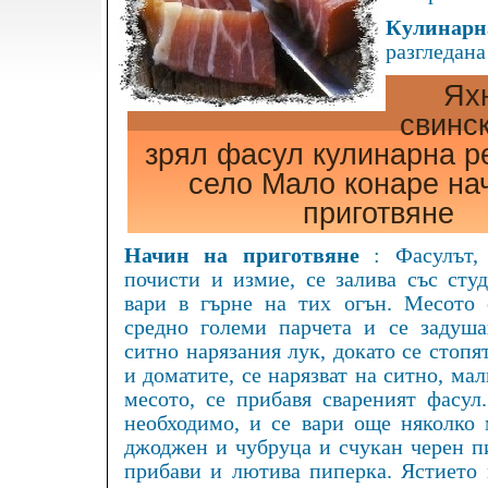
Кулинарна
разгледана
Ях
свинс
зрял фасул кулинарна р
село Мало конаре на
приготвяне
Начин на приготвяне
: Фасулът,
почисти и измие, се залива със студ
вари в гърне на тих огън. Месото 
средно големи парчета и се задуша
ситно нарязания лук, докато се стопя
и доматите, се нарязват на ситно, мал
месото, се прибавя свареният фасул
необходимо, и се вари още няколко 
джоджен и чубруца и счукан черен п
прибави и лютива пиперка. Ястието