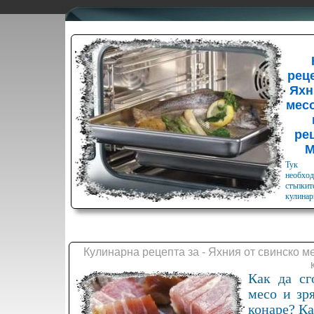
реце
Яхн
месо
ре
М
Тук 
необхо
стъпкит
кулинар
Кулинарна рецепта за - Яхния от свинско м
Как да сг
месо и зр
конаре? Ка