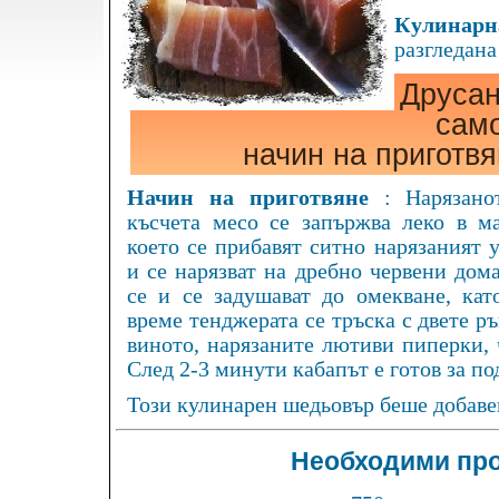
Кулинарна
разгледана
Друсан
сам
начин на приготв
Начин на приготвяне
: Нарязано
късчета месо се запържва леко в ма
което се прибавят ситно нарязаният 
и се нарязват на дребно червени дом
се и се задушават до омекване, кат
време тенджерата се тръска с двете ръ
виното, нарязаните лютиви пиперки, 
След 2-3 минути кабапът е готов за по
Този кулинарен шедьовър беше добавен
Необходими про