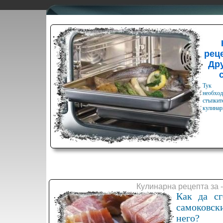
реце
Дру
Тук 
необхо
стъпкит
кулинар
Кулинарна рецепта за 
Как да сг
самоковск
него?