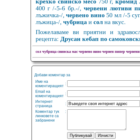
крехко свинско месо
750 г,
кромид 
400 г /-5-6 бр.-/,
червени лютиви п
лъжичка-/,
червено вино
50 мл /-5 су
лъжица-/,
чубрица
и
сол
на вкус.
Пожелаваме ви приятни и здравос
рецепта:
Друсан кебап по самоковск
сол
чубрица
свинска мас
червено вино
червен пипер
червени
Добави коментар за
Име на
:
коментиращият
Email на
:
коментиращият
Интернет
:
страница
Коментар тук
:
линковете са
забранени