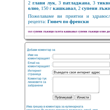
2
глави лук
, 3
патладжана
, 3
тикв
олио
, 150 г
кашкавал
, 2
супени лъжи
Пожелаваме ви приятни и здравос
рецепта:
Гювеч по френски
сол
супени лъжици галета
кашкавал
супени лъжици олио
до
Добави коментар за
Име на
:
коментиращият
Email на
:
коментиращият
Интернет
:
страница
Коментар тук
:
линковете са
забранени
Има грешка в коментара за кулинарната