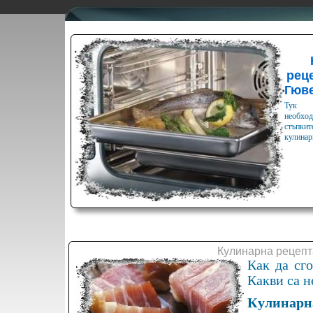
реце
Гюв
Тук 
необхо
стъпкит
кулинар
Кулинарна рецепт
Как да сг
Какви са н
Кулинарна