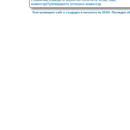
страничка.Въведете коректно полетата: email, име,
коментарПубликувахте успешно коментар
Този кулинарен сайт е създаден в началото на 2010г. Последно о