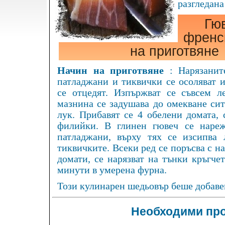
разгледана
Гю
френс
на приготвяне
Начин на приготвяне
: Нарязанит
патладжани и тиквички се осоляват и
се отцедят. Изпържват се съвсем л
мазнина се задушава до омекване сит
лук. Прибавят се 4 обелени домата, 
филийки. В глинен гювеч се нареж
патладжани, върху тях се изсипва 
тиквичките. Всеки ред се поръсва с н
домати, се нарязват на тънки кръгчет
минути в умерена фурна.
Този кулинарен шедьовър беше добавен
Необходими про