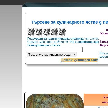
Търсене за кулинарното ястие g п
п
Кулин
Гласували за тази кулинарна страница:
читателя.
Заве
Среден кулинарен рейтинг:
0 - Не е оценявана още
тази кулинарна статия
Вкусн
Връщ
реце
Добави кулинарен сайт
Хле
пил