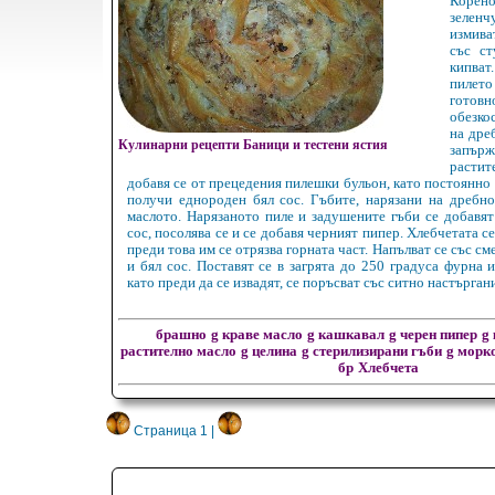
Корено
зеленч
измива
със ст
кипва
пилет
готов
обезкос
на дре
Кулинарни рецепти Баници и тестени ястия
за
расти
добавя се от прецедения пилешки бульон, като постоянно с
получи еднороден бял сос. Гъбите, нарязани на дребно
маслото. Нарязаното пиле и задушените гъби се добавят
сос, посолява се и се добавя черният пипер. Хлебчетата се
преди това им се отрязва горната част. Напълват се със сме
и бял сос. Поставят се в загрята до 250 градуса фурна и
като преди да се извадят, се поръсват със ситно настърган
брашно
g краве масло
g кашкавал
g черен пипер
g
растително масло
g целина
g стерилизирани гъби
g морк
бр
Хлебчета
Страница 1 |