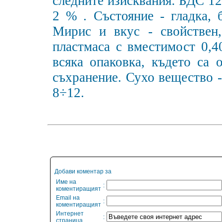
следните изисквания: БДС 12
2 % . Състояние - гладка, 
Мирис и вкус - свойствен,
пластмаса с вместимост 0,4
всяка опаковка, където са о
съхранение. Сухо вещество -
8÷12.
Добави коментар за
Име на
:
коментиращият
Email на
:
коментиращият
Интернет
:
страница