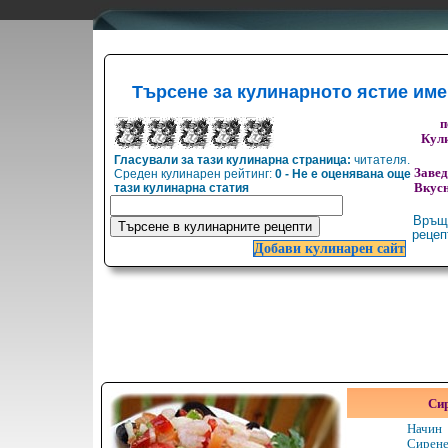
Търсене за кулинарното ястие им
п
Кули
Гласували за тази кулинарна страница:
читателя.
Заве
Среден кулинарен рейтинг:
0 - Не е оценявана още
тази кулинарна статия
Вкусн
Връщ
реце
Добави кулинарен сайт
Сир
Начин
Сирене