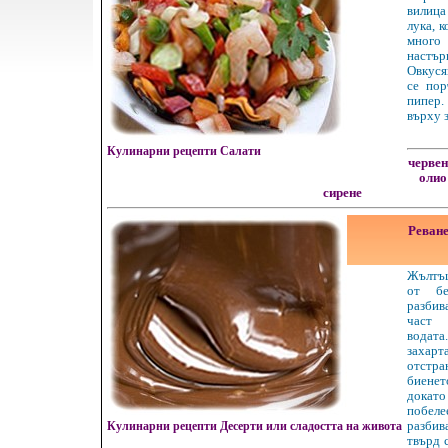
вилиц
лука, к
много
настъ
Овкуся
се пор
пипер
върху з
Кулинарни рецепти Салати
червен
олио
сирене
Реване
Жълтъ
от бе
разби
част 
водата
захар
отстра
биене
докато
побеле
Кулинарни рецепти Десерти или сладостта на живота
разби
твърд 