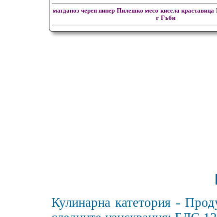
магданоз
черен пипер
Пилешко месо
кисела краставица
г
Гъби
Кулинарна катетория - Прод