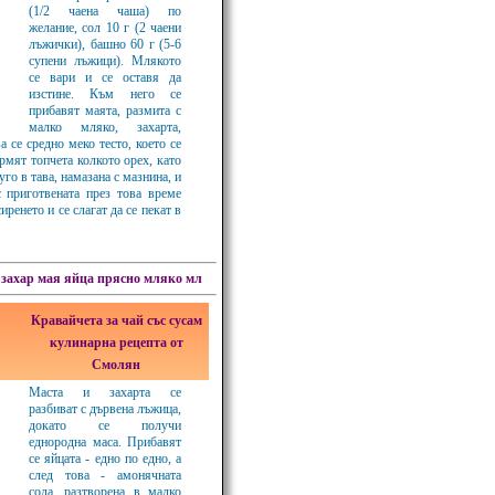
(1/2 чаена чаша) по
желание, сол 10 г (2 чаени
лъжички), башно 60 г (5-6
супени лъжици). Млякото
се вари и се оставя да
изстине. Към него се
прибавят маята, размита с
малко мляко, захарта,
 се средно меко тесто, което се
ормят топчета колкото орех, като
уго в тава, намазана с мазнина, и
 с приготвената през това време
ренето и се слагат да се пекат в
захар
мая
яйца
прясно мляко мл
Кравайчета за чай със сусам
кулинарна рецепта от
Смолян
Маста и захарта се
разбиват с дървена лъжица,
докато се получи
еднородна маса. Прибавят
се яйцата - едно по едно, а
след това - амонячната
сода, разтворена в малко