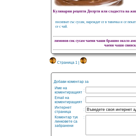
Кулинарни рецепти Десерти или сладостта на жи
посипват със сусам, нареждат се в тавичка и се пека
се с чай.
лимонов сок
сусам
чаени чаши
брашно около
амо
чаени чаши
свинск
Страница 1 |
Добави коментар за
Име на
:
коментиращият
Email на
:
коментиращият
Интернет
:
страница
Коментар тук
:
линковете са
забранени