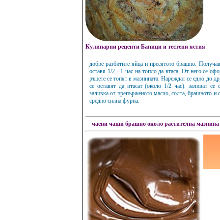
Кулинарни рецепти Баници и тестени ястия
добре разбитите яйца и пресятото брашно. Получава
оставя 1/2 - 1 час на топло да втаса. От него се оф
ръцете се топят в мазнината. Нареждат се едно до др
се оставят да втасат (около 1/2 час). заливат се
заливка от препърженото масло, солта, брашното и си
средно силна фурна.
чаени чаши
брашно около
растителна мазнина