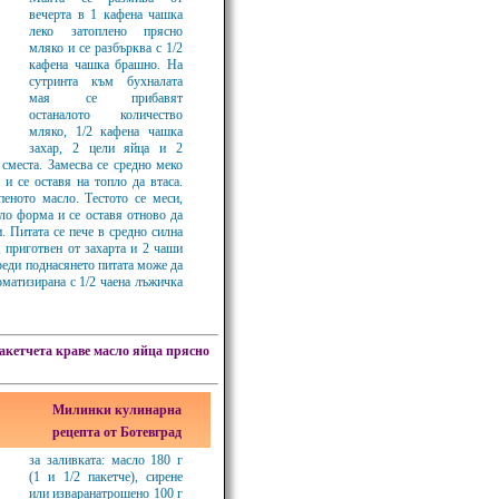
вечерта в 1 кафена чашка
леко затоплено прясно
мляко и се разбърква с 1/2
кафена чашка брашно. На
сутринта към бухналата
мая се прибавят
останалото количество
мляко, 1/2 кафена чашка
захар, 2 цели яйца и 2
 сместа. Замесва се средно меко
 и се оставя на топло да втаса.
пеното масло. Тестото се меси,
сло форма и се оставя отново да
. Питата се пече в средно силна
, приготвен от захарта и 2 чаши
реди поднасянето питата може да
роматизирана с 1/2 чаена лъжичка
акетчета
краве масло
яйца
прясно
Милинки кулинарна
рецепта от Ботевград
за заливката: масло 180 г
(1 и 1/2 пакетче), сирене
или изваранатрошено 100 г