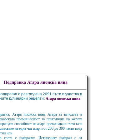
Подправка Агара японска пяна
подправка е разгледана 2091 пъти и участва в
ните кулинарни рецепти:
Агара
японска
пяна
равка: Агара японска пяна Aгара се използва в
адкарската промишленост за приготвяне на желета
иращата способност на агара превишава в пъти тази
смесване на една чат агар и от 200 до 300 части вода
атин или
 в света е шафранът. Истинският шафран е от