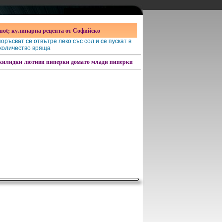
uot; кулинарна рецепта от Софийско
оръсват се отвътре леко със сол и се пускат в
количество вряща
скилидки
лютиви пиперки
домато
млади пиперки