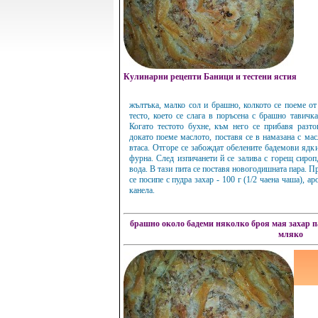
Кулинарни рецепти Баници и тестени ястия
жълтъка, малко сол и брашно, колкото се поеме от
тесто, което се слага в поръсена с брашно тавичка
Когато тестото бухне, към него се прибавя разто
докато поеме маслото, поставя се в намазана с ма
втаса. Отгоре се забождат обелените бадемови ядки
фурна. След изпичанети й се залива с горещ сироп
вода. В тази пита се поставя новогодишната пара. П
се посипе с пудра захар - 100 г (1/2 чаена чаша), а
канела.
брашно около
бадеми няколко броя
мая
захар
п
мляко