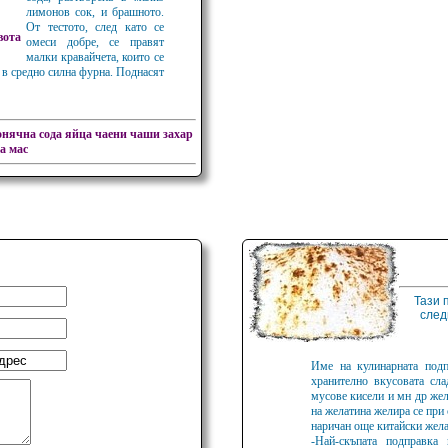
лимонов сок, и брашното.
От тестото, след като се
вота
омеси добре, се правят
малки кравайчета, които се
т в средно силна фурна. Поднасят
нячна сода
яйца
чаени чаши
захар
а мас
Тази 
след
Име на кулинарната подп
хранително вкусовата сл
мусове кисели и мн др жел
на желатина желира се при 
наричан още китайски жел
-Най-скъпата подправка