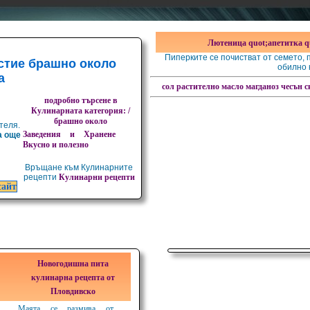
Лютеница quot;апетитка q
Пиперките се почистват от семето, п
стие брашно около
обилно 
а
сол
растително масло
магданоз
чесън 
подробно търсене в
Кулинарната категория: /
брашно около
теля.
Заведения и Хранене
а още
Вкусно и полезно
Връщане към Кулинарните
рецепти
Кулинарни рецепти
сайт
Новогодишна пита
кулинарна рецепта от
Пловдивско
Маята се размива от