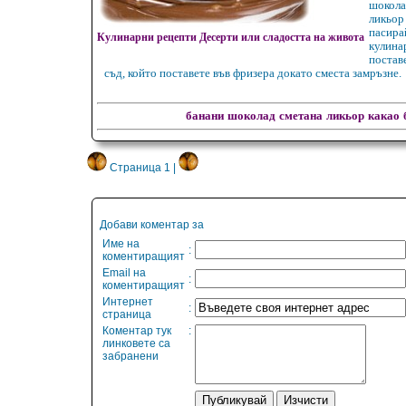
шокол
ликьо
пасира
Кулинарни рецепти Десерти или сладостта на живота
кули
поста
съд, който поставете във фризера докато сместа замръзне.
банани
шоколад
сметана
ликьор
какао
Страница 1 |
Добави коментар за
Име на
:
коментиращият
Email на
:
коментиращият
Интернет
:
страница
Коментар тук
:
линковете са
забранени