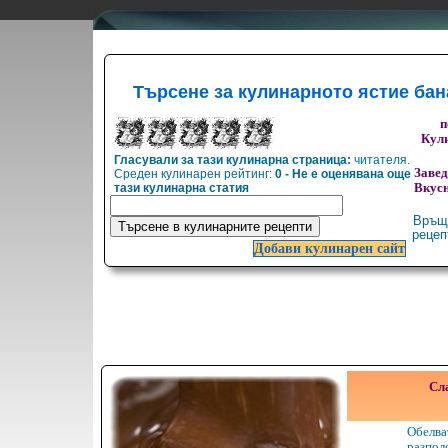
Търсене за кулинарното ястие ба
п
Кули
Гласували за тази кулинарна страница:
читателя.
Заве
Среден кулинарен рейтинг:
0 - Не е оценявана още
тази кулинарна статия
Вкусн
Връщ
реце
Добави кулинарен сайт
Сл
Oбелв
разп