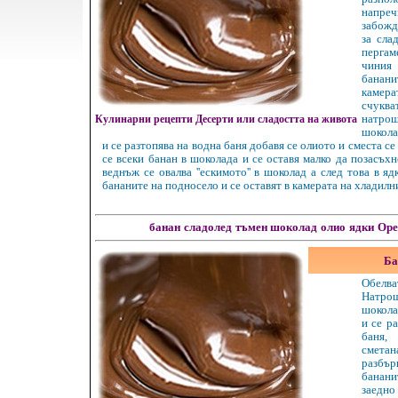
напреч
забожд
за сла
перга
чиния
банани
камер
счукв
Кулинарни рецепти Десерти или сладостта на живота
нат
шокола
и се разтопява на водна баня добавя се олиото и сместа се
се всеки банан в шоколада и се оставя малко да позасъх
веднъж се овалва ''ескимото'' в шоколад а след това в я
бананите на подносело и се оставят в камерата на хладилн
банан
сладолед
тъмен шоколад
олио
ядки
Оре
Ба
Обелв
Нат
шокола
и се р
баня
сметан
разбъ
банани
заедн