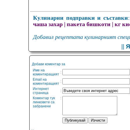
Кулинарни подправки и съставки
чаша захар
|
пакета бишкоти
|
кг ки
Добавил рецептата кулинарният специ
||
Я
Добави коментар за
Име на
:
коментиращият
Email на
:
коментиращият
Интернет
:
страница
Коментар тук
:
линковете са
забранени