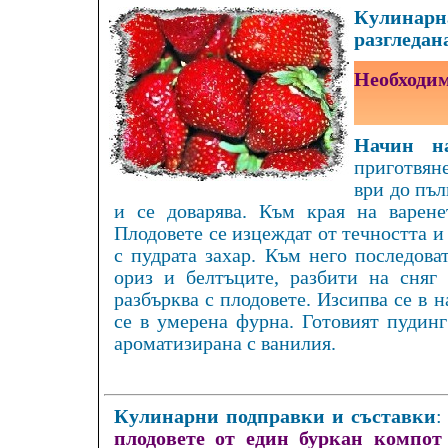
Кулинарна
разгледан
Необходим
Начин на
приготвяне
ври до пъл
и се доварява. Към края на варене
Плодовете се изцеждат от течността и 
с пудрата захар. Към него последова
ориз и белтъците, разбити на сняг 
разбърква с плодовете. Изсипва се в 
се в умерена фурна. Готовият пудинг
ароматизирана с ванилия.
Кулинарни подправки и съставки
плодовете от един буркан компот