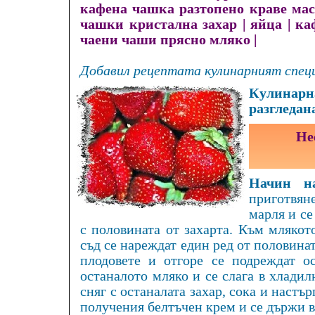
кафена чашка разтопено краве мас
чашки кристална захар
|
яйца
|
ка
чаени чаши прясно мляко
|
Добавил рецептата кулинарният специ
Кулинарна
разгледан
Не
Начин на
приготвяне
марля и се
с половината от захарта. Към млякот
съд се нареждат един ред от половинат
плодовете и отгоре се подреждат о
останалото мляко и се слага в хладил
сняг с останалата захар, сока и настър
получения белтъчен крем и се държи в