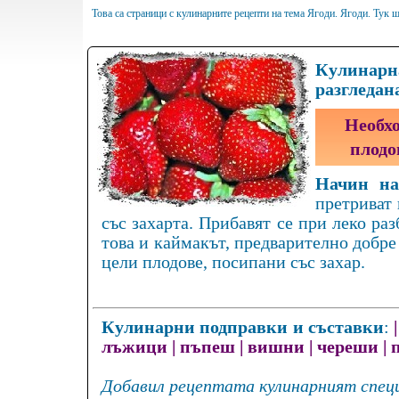
Това са страници с кулинарните рецепти на тема Ягоди. Ягоди. Тук 
Кулинарна
разгледан
Необхо
плодо
Начин на
претриват 
със захарта. Прибавят се при леко раз
това и каймакът, предварително добре 
цели плодове, посипани със захар.
Кулинарни подправки и съставки
:
лъжици
|
пъпеш
|
вишни
|
череши
|
Добавил рецептата кулинарният специ