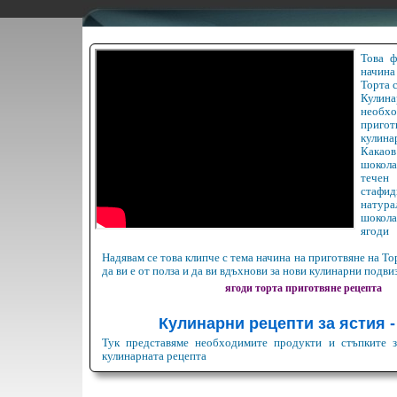
Това ф
начина
Торта с
Кулин
нео
приго
кулин
Какао
шокол
тече
стафи
натур
шокол
ягоди
Надявам се това клипче с тема начина на приготвяне на То
да ви е от полза и да ви вдъхнови за нови кулинарни подви
ягоди
торта
приготвяне
рецепта
Кулинарни рецепти за ястия -
Тук представяме необходимите продукти и стъпките з
кулинарната рецепта