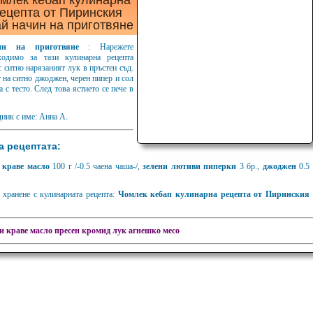
млек кебап кулинарна
ецепта от Пиринския
ай начин на приготвяне
ин на приготвяне
: Нарежете
ходимо за тази кулинарна рецепта
с ситно нарязаният лук в пръстен съд.
 на ситно джоджен, черен пипер и сол
а с тесто. След това ястието се пече в
ник с име: Анна А.
а рецептата:
,
краве масло
100 г /-0.5 чаена чаша-/,
зелени лютиви пиперки
3 бр.,
джоджен
0.5
хранене с кулинарната рецепта:
Чомлек кебап кулинарна рецепта от Пиринския
и
краве масло
пресен кромид лук
агнешко месо