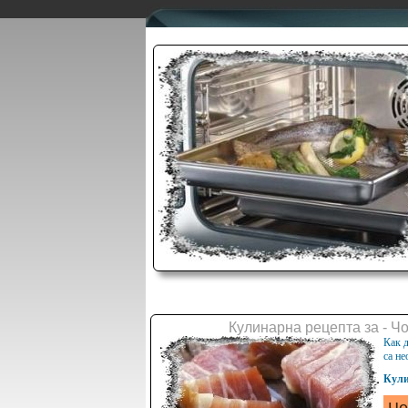
Кулинарна рецепта за - Ч
Как 
са не
Кули