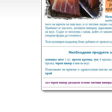
Чо
р
кр
Нач
необ
месо на парчета по ваш вкус и се поставя заедно съ
Прибавят се маслото, лютивите пиперки, нарязаният
на вкус. Съдът се похлупва с капак, който се замазв
умерена фурна до готовност.
Този кулинарен шедьовър беше добавен от чревоугод
Необходими продукти з
агнешко месо
1 кг,
пресен кромид лук
4 връзки
връзка,
черен пипер
и
сол
на вкус.
Пожелаваме ви приятни и здравословни мигове на 
край
сол
черен пипер
джоджен
зелени лютиви пиперк