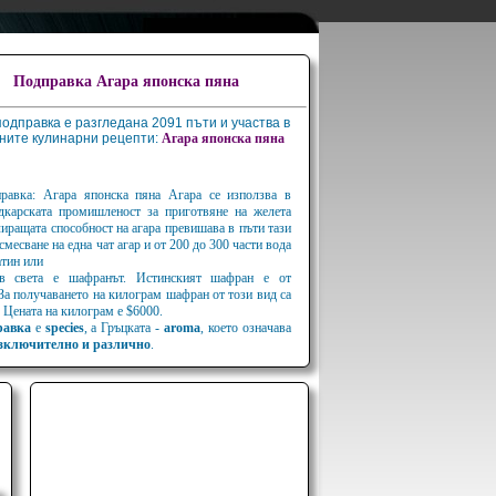
Подправка Агара японска пяна
подправка е разгледана 2091 пъти и участва в
ните кулинарни рецепти:
Агара
японска
пяна
равка: Агара японска пяна Aгара се използва в
адкарската промишленост за приготвяне на желета
иращата способност на агара превишава в пъти тази
смесване на една чат агар и от 200 до 300 части вода
атин или
 в света е шафранът. Истинският шафран е от
 За получаването на килограм шафран от този вид са
 Цената на килограм е $6000.
равка
е
species
, а Гръцката -
aroma
, което означава
зключително и различно
.