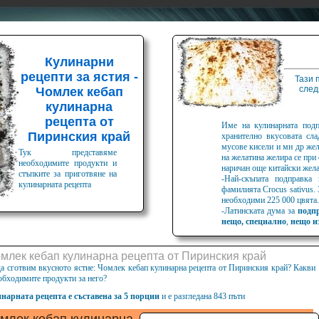
Кулинарни
рецепти за ястия -
Тази 
след
Чомлек кебап
кулинарна
рецепта от
Име на кулинарната подп
Пиринския край
хранително вкусовата сл
мусове кисели и мн др жел
Тук представяме
на желатина желира се при 
необходимите продукти и
наричан още китайски жел
стъпките за приготвяне на
-Най-скъпата подправка
кулинарната рецепта
фамилията Crocus sativus.
необходими 225 000 цвята.
-Латинската дума за
подп
нещо, специално
,
нещо и
омлек кебап кулинарна рецепта от Пиринския край
да сготвим вкусното ястие: Чомлек кебап кулинарна рецепта от Пиринския край? Какви
обходимите продукти за него?
нарната рецепта е съставена за 5 порции
и е разгледана 843 пъти