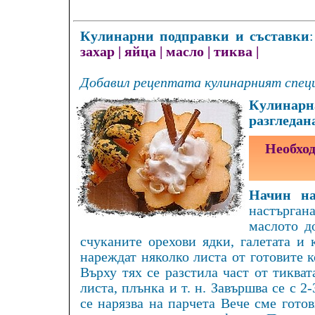
Кулинарни подправки и съставки
захар
|
яйца
|
масло
|
тиква
|
Добавил рецептата кулинарният специ
Кулинарна
разгледан
Необход
Начин на
настъргана
маслото д
счуканите орехови ядки, галетата и 
нареждат няколко листа от готовите к
Върху тях се разстила част от тикват
листа, плънка и т. н. Завършва се с 2
се нарязва на парчета Вече сме гото