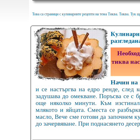
Това са страници с кулинарните рецепти на тема Тиква. Тиква. Тук 
Кулинарна
разгледан
Необход
тиква нас
Начин на 
и се настъргва на едро ренде, след 
задушава до омекване. Поръсва се с б
още няколко минути. Към изстинала
млякото и яйцата. Сместа се разбъркв
масло, Вече сме готови да започнем к
до зачервяване. При поднасянето десер