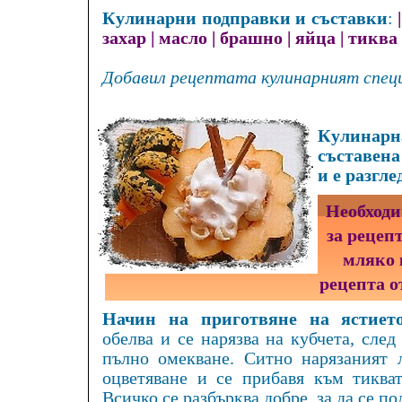
Кулинарни подправки и съставки
:
захар
|
масло
|
брашно
|
яйца
|
тиква
Добавил рецептата кулинарният спец
Кулинарна
съставена
и е разгле
Необходи
за рецеп
мляко 
рецепта о
Начин на приготвяне на ястието
обелва и се нарязва на кубчета, след
пълно омекване. Ситно нарязаният 
оцветяване и се прибавя към тикват
Всичко се разбърква добре, за да се по