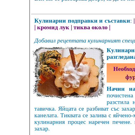
Кулинарни подправки и съставки
:
|
кромид лук
|
тиква около
|
Добавил рецептата кулинарният специ
Кулинарна
разгледан
Необход
фур
Начин на
почистена
разстила 
тавичка. Яйцата се разбиват със заха
канелата. Тиквата се залива с яйчено
кулинарния процес наречен печене. 
захар.