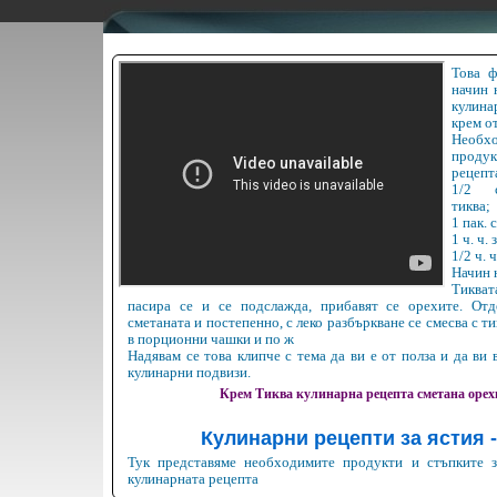
Това ф
начин 
кулин
крем от
Необх
прод
рецепт
1/2 с
тиква;
1 пак. 
1 ч. ч. 
1/2 ч. 
Начин 
Тиква
пасира се и се подслажда, прибавят се орехите. Отд
сметаната и постепенно, с леко разбъркване се смесва с ти
в порционни чашки и по ж
Надявам се това клипче с тема да ви е от полза и да ви
кулинарни подвизи.
Крем
Тиква
кулинарна
рецепта
сметана
орех
Кулинарни рецепти за ястия -
Тук представяме необходимите продукти и стъпките з
кулинарната рецепта