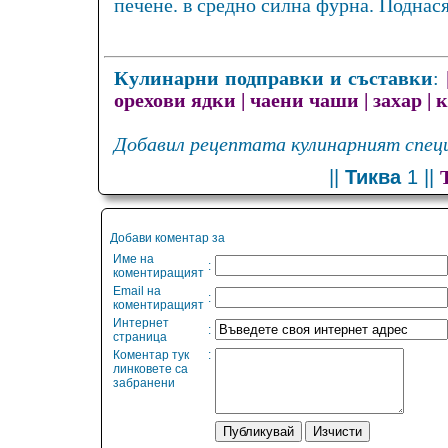
печене. в средно силна фурна. Поднася
Кулинарни подправки и съставки
:
орехови ядки
|
чаени чаши
|
захар
|
к
Добавил рецептата кулинарният специ
||
Тиква
1 ||
Добави коментар за
Име на
:
коментиращият
Email на
:
коментиращият
Интернет
:
страница
Коментар тук
:
линковете са
забранени