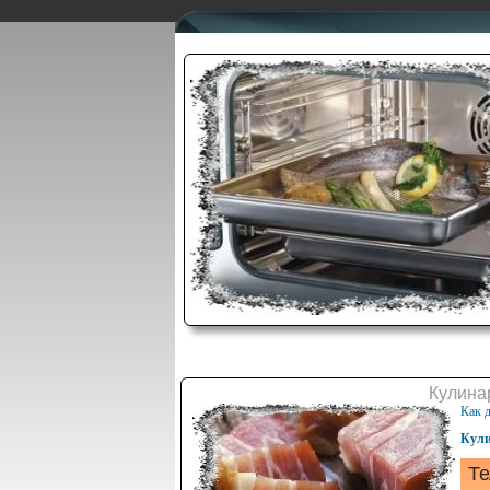
Кулинар
Как д
Кули
Те