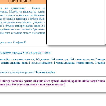
приготвяне
ин на приготвяне
: Начин на
отвяне: Месото се нарязва на хапки.
тите и лукът се нарязват на филийки.
о се слага в тенджера с дебело дъно.
, мазнината и сол на вкус. Долива се
ва с плътно затворен капак около 2-3
е прибавя киселото мляко и брашното.
ази смес се залива месото и се оставя
ник с име: Стефана К.
одими продукти за рецептата:
месо без тлъстини
и
кости
, 4-5
домата
, 3-4
глави лук
, 3-4
люти чушлета
, ?
чаена
супена лъжица оцет
,
1
връзка
магданоз
,
1
чаена лъжица червен пипер
,
1
чаена
анене с кулинарната рецепта:
Телешки кебап
н пипер
магданоз
супена лъжица оцет
супена лъжица брашно
яйца
чаена чаша
шко месо без тлъстини
чаени чаши кисело мляко
1