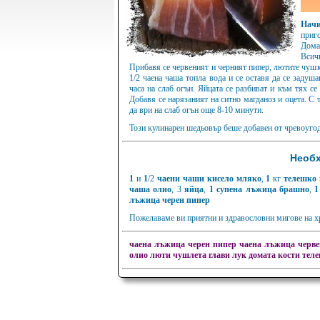
Нач
приг
Дома
Всичк
Прибавя се червеният и черният пипер, лютите чушки
1/2 чаена чаша топла вода и се оставя да се задуша
часа на слаб огън. Яйцата се разбиват и към тях с
Добавя се нарязаният на ситно магданоз и оцета. С т
да ври на слаб огън още 8-10 минути.
Този кулинарен шедьовър беше добавен от чревоугод
Необх
1
и
1
/2
чаени чаши кисело мляко
,
1
кг
телешко 
чаша олио
, 3
яйца
,
1
супена лъжица брашно
,
1
лъжица черен пипер
Пожелаваме ви приятни и здравословни мигове на хр
чаена лъжица черен пипер
чаена лъжица черве
олио
люти чушлета
глави лук
домата
кости
теле