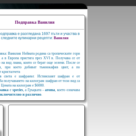
Подправка Ванилия
подправка е разгледана 1697 пъти и участва в
следните кулинарни рецепти:
Ванилия
вка: Ванилия Нейната родина са тропическите гори
 а в Европа пристига през XVI в. Получава се от
на вид лиана, които се берат още зелени. После се
ия, при което добиват тъмнокафяв цвят, а по
т кристалчета
 в света е шафранът. Истинският шафран е от
 За получаването на килограм шафран от този вид са
 Цената на килограм е $6000.
равка
е
species
, а Гръцката -
aroma
, което означава
зключително и различно
.