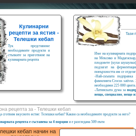
Кулинарни
рецепти за ястия -
Тази 
Телешки кебап
Тук представяме
необходимите продукти и
Име на кулинарната подпра
стъпките за приготвяне на
на Мексико и Мадагаскар,
кулинарната рецепта
плодовете (кухи шушулки) 
подлагат на ферментац
повърхността им се отделя
-Най-скъпата подправка
фамилията Crocus sativus.
необходими 225 000 цвята.
-Латинската дума за
подп
нещо, специално
,
нещо и
на рецепта за - Телешки кебап
а сготвим вкусното ястие: Телешки кебап? Какви са необходимите продукти за него?
нарната рецепта е съставена за 4 порции
и е разгледана 509 пъти
лешки кебап начин на