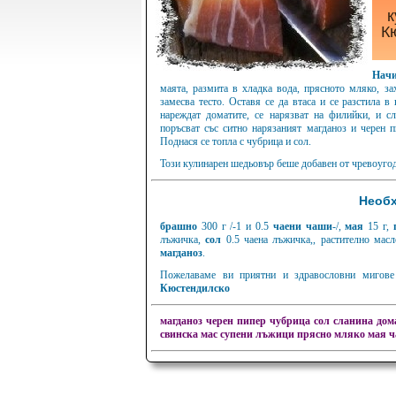
к
К
Нач
маята, размита в хладка вода, прясното мляко, за
замесва тесто. Оставя се да втаса и се разстила в
нареждат доматите, се нарязват на филийки, и сл
поръсват със ситно нарязаният магданоз и черен п
Поднася се топла с чубрица и сол.
Този кулинарен шедьовър беше добавен от чревоугод
Необх
брашно
300 г /-1 и 0.5
чаени чаши
-/,
мая
15 г,
лъжичка,
сол
0.5 чаена лъжичка,, растително мас
магданоз
.
Пожелаваме ви приятни и здравословни мигове 
Кюстендилско
магданоз
черен пипер
чубрица
сол
сланина
дом
свинска мас супени лъжици
прясно мляко
мая
ч