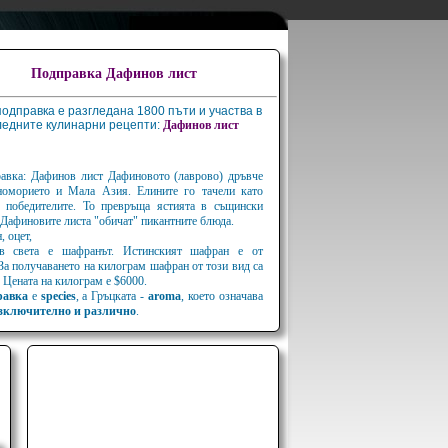
Подправка Дафинов лист
подправка е разгледана 1800 пъти и участва в
ледните кулинарни рецепти:
Дафинов
лист
равка: Дафинов лист Дафиновото (лаврово) дръвче
номорието и Мала Азия. Елините го тачели като
 победителите. То превръща ястията в същински
Дафиновите листа "обичат" пикантните блюда.
, оцет,
 в света е шафранът. Истинският шафран е от
 За получаването на килограм шафран от този вид са
 Цената на килограм е $6000.
равка
е
species
, а Гръцката -
aroma
, което означава
зключително и различно
.