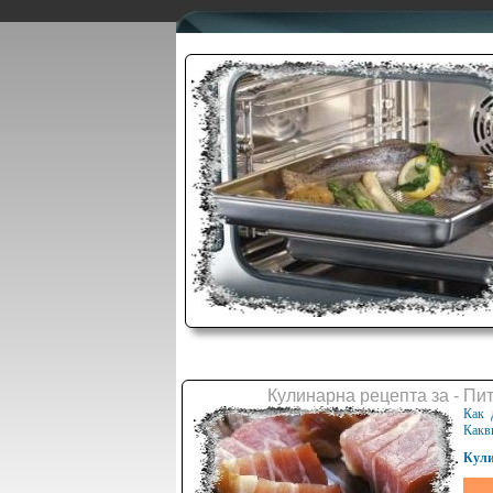
Кулинарна рецепта за - Пи
Как 
Какв
Кули