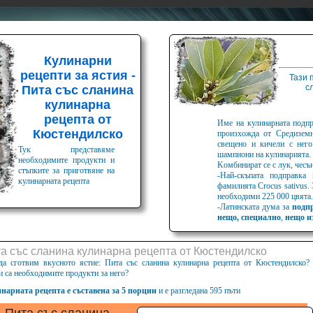
Кулинарни
рецепти за ястия -
Тази 
с
Пита със сланина
кулинарна
рецепта от
Име на кулинарната подп
Кюстендилско
произхожда от Средизем
свещено и кичели с него
Тук представяме
шампиони на кулинарията. 
необходимите продукти и
Kомбинират се с лук, чесън
стъпките за приготвяне на
-Най-скъпата подправка
кулинарната рецепта
фамилията Crocus sativus.
необходими 225 000 цвята.
-Латинската дума за
подп
нещо, специално
,
нещо и
та със сланина кулинарна рецепта от Кюстендилско
да сготвим вкусното ястие: Пита със сланина кулинарна рецепта от Кюстендилско?
и са необходимите продукти за него?
нарната рецепта е съставена за 5 порции
и е разгледана 595 пъти