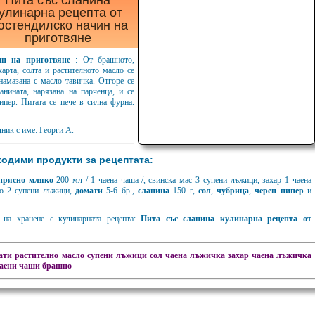
Пита със сланина
улинарна рецепта от
юстендилско начин на
приготвяне
ин на приготвяне
: От брашното,
харта, солта и растителното масло се
 намазана с масло тавичка. Отгоре се
анината, нарязана на парченца, и се
ипер. Питата се пече в силна фурна.
ник с име: Георги А.
одими продукти за рецептата:
прясно мляко
200 мл /-1 чаена чаша-/, свинска мас 3 супени лъжици, захар 1 чаена
ло 2 супени лъжици,
домати
5-6 бр.,
сланина
150 г,
сол
,
чубрица
,
черен пипер
и
на хранене с кулинарната рецепта:
Пита със сланина кулинарна рецепта от
ати
растително масло супени лъжици
сол чаена лъжичка
захар чаена лъжичка
аени чаши
брашно