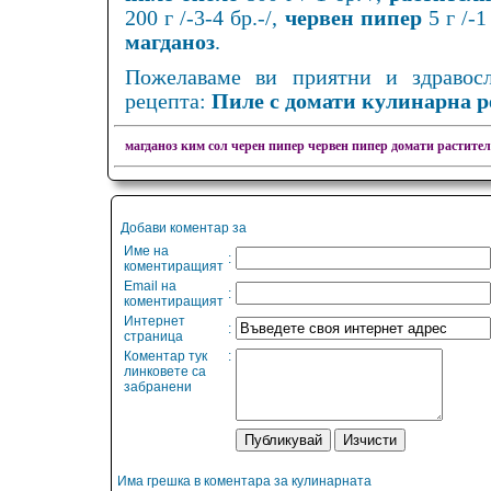
200 г /-3-4 бр.-/,
червен пипер
5 г /-
магданоз
.
Пожелаваме ви приятни и здравос
рецепта:
Пиле с домати кулинарна р
магданоз
ким
сол
черен пипер
червен пипер
домати
растител
Добави коментар за
Име на
:
коментиращият
Email на
:
коментиращият
Интернет
:
страница
Коментар тук
:
линковете са
забранени
Има грешка в коментара за кулинарната