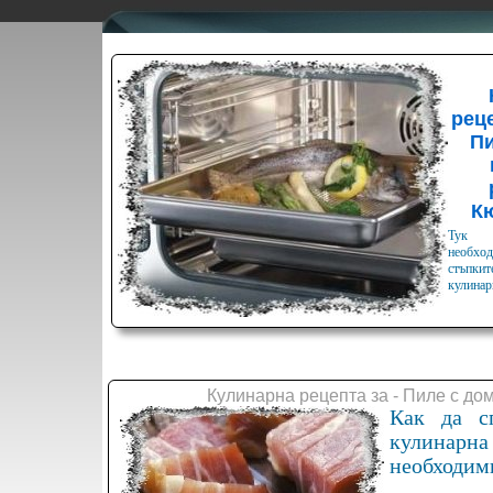
реце
Пи
К
Тук 
необхо
стъпкит
кулинар
Кулинарна рецепта за - Пиле с до
Как да с
кулинарн
необходими