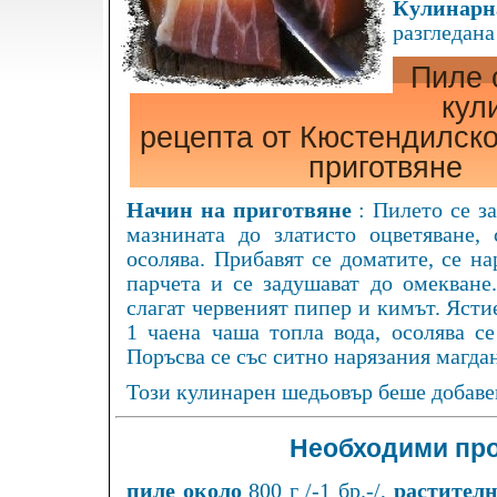
Кулинарна
разгледана
Пиле 
кул
рецепта от Кюстендилско
приготвяне
Начин на приготвяне
: Пилето се з
мазнината до златисто оцветяване, 
осолява. Прибавят се доматите, се на
парчета и се задушават до омекване.
слагат червеният пипер и кимът. Ястие
1 чаена чаша топла вода, осолява се
Поръсва се със ситно нарязания магдан
Този кулинарен шедьовър беше добавен
Необходими про
пиле около
800 г /-1 бр.-/,
растителн