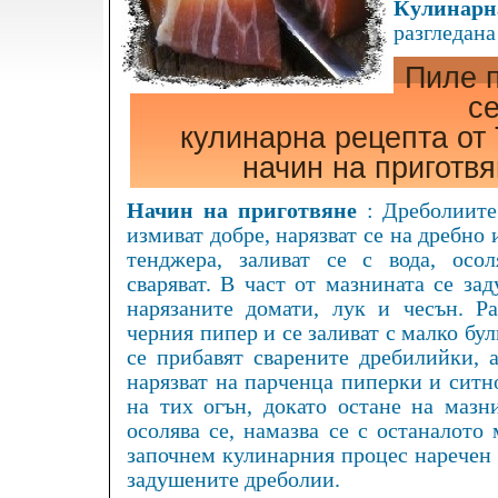
Кулинарна
разгледана
Пиле 
с
кулинарна рецепта от
начин на приготв
Начин на приготвяне
: Дреболиите
измиват добре, нарязват се на дребно 
тенджера, заливат се с вода, осо
сваряват. В част от мазнината се за
нарязаните домати, лук и чесън. Ра
черния пипер и се заливат с малко бул
се прибавят сварените дребилийки, 
нарязват на парченца пиперки и ситн
на тих огън, докато остане на мазн
осолява се, намазва се с останалото
започнем кулинарния процес наречен п
задушените дреболии.