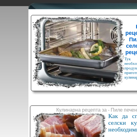
реце
Пи
сел
рец
Тук 
необхо
продук
при
кулина
Кулинарна рецепта за - Пиле печен
Как да сг
селски к
необходими