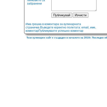
линковете са
забранени
Има грешка в коментара за кулинарната
страничка.Въведете коректно полетата: email, име,
коментарПубликувахте успешно коментар
Този кулинарен сайт е създаден в началото на 2010г. Последно о