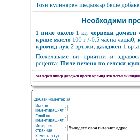
Този кулинарен шедьовър беше добаве
Необходими про
1
пиле около
1 кг,
червени домати
4
краве масло
100 г /-0.5 чаена чаша0,
кромид лук
2 връзки,
джоджен
1 връз
Пожелаваме ви приятни и здравос
рецепта:
Пиле печено по селски кул
сол
черен пипер
джоджен
пресен кромид лук
чесън скилидк
Добави коментар за
Име на
:
коментиращият
Email на
:
коментиращият
Интернет
:
страница
Коментар тук
: