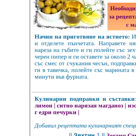
Необходи
за рецеп
с м
Начин на приготвяне на ястието:
И
и отделете пънчетата. Направете н
нареза на гъбите и ги полейте със зех
черен пипер и ги оставете за около 2 ч
със смес от счукания чесън, подправк
ги в тавичка, полейте със марината в
минути във фурната.
Кулинарни подправки и съставки
лимон
|
ситно нарязан магданоз
|
из
г едри печурки
|
Добавил рецептата кулинарният специ
||
Зехтин
1 ||
Зехтин Ст