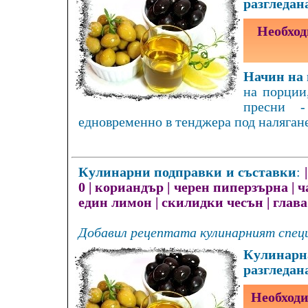
разгледан
Необход
Начин на 
на порции,
пресни -
едновременно в тенджера под налягане
Кулинарни подправки и съставки
:
0
|
кориандър
|
черен пиперзърна
|
ч
един лимон
|
скилидки чесън
|
глава
Добавил рецептата кулинарният специ
Кулинарна
разгледан
Необходи