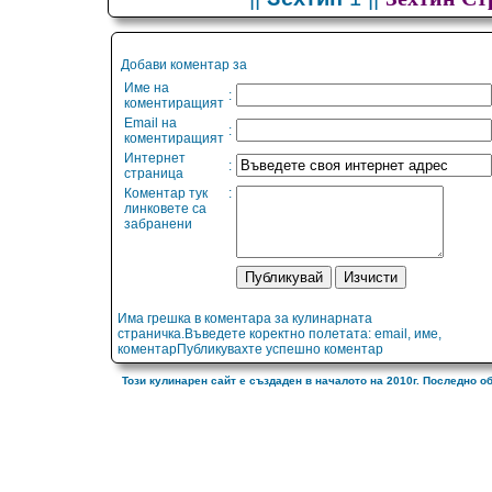
Добави коментар за
Име на
:
коментиращият
Email на
:
коментиращият
Интернет
:
страница
Коментар тук
:
линковете са
забранени
Има грешка в коментара за кулинарната
страничка.Въведете коректно полетата: email, име,
коментарПубликувахте успешно коментар
Този кулинарен сайт е създаден в началото на 2010г. Последно о