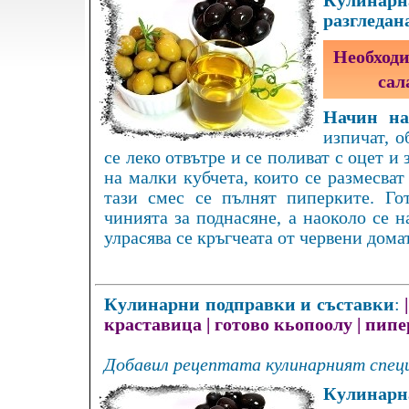
Кулинарна
разгледан
Необходи
сал
Начин на
изпичат, о
се леко отвътре и се поливат с оцет и 
на малки кубчета, които се размесват
тази смес се пълнят пиперките. Го
чинията за поднасяне, а наоколо се 
улрасява се кръгчеата от червени домат
Кулинарни подправки и съставки
:
краставица
|
готово кьопоолу
|
пипе
Добавил рецептата кулинарният специ
Кулинарна