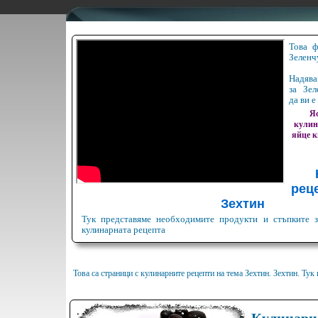
Това ф
Зеленч
Надява
за Зел
да ви е
Яс
кулин
яйце
к
реце
Зехтин
Тук представяме необходимите продукти и стъпките з
кулинарната рецепта
Това са страници с кулинарните рецепти на тема Зехтин. Зехтин. Ту