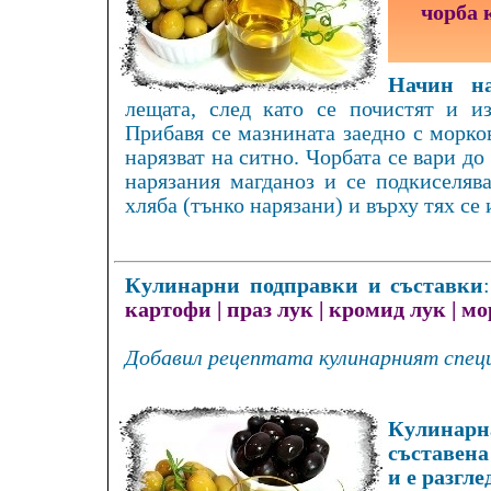
чорба 
Начин на
лещата, след като се почистят и из
Прибавя се мазнината заедно с морков
нарязват на ситно. Чорбата се вари до 
нарязания магданоз и се подкиселяв
хляба (тънко нарязани) и върху тях се 
Кулинарни подправки и съставки
картофи
|
праз лук
|
кромид лук
|
мо
Добавил рецептата кулинарният спец
Кулинарна
съставена
и е разгле