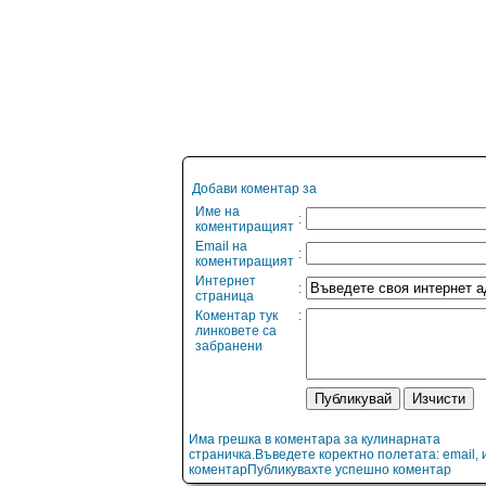
Добави коментар за
Име на
:
коментиращият
Email на
:
коментиращият
Интернет
:
страница
Коментар тук
:
линковете са
забранени
Има грешка в коментара за кулинарната
страничка.Въведете коректно полетата: email, 
коментарПубликувахте успешно коментар