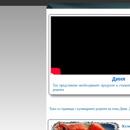
Диня
Тук представяме необходимите продукти и стъпкит
рецепта
Това са страници с кулинарните рецепти на тема Диня.
Кули