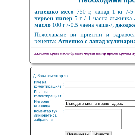
Необходими про
агнешко месо
750 г, лапад 1 кг /-5
червен пипер
5 г /-1 чаена лъжичка-
масло
100 г /-0.5 чаена чаша-/,
джодж
Пожелаваме ви приятни и здравос
рецепта:
Агнешко с лапад кулинарн
джоджен
краве масло
брашно
червен пипер
пресен кромид л
Добави коментар за
Име на
:
коментиращият
Email на
:
коментиращият
Интернет
:
страница
Коментар тук
:
линковете са
забранени