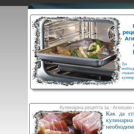
реце
Агн
Тук 
необхо
стъпкит
кулинар
Кулинарна рецепта за - Агнешко
Как да сг
кулинар
необходими