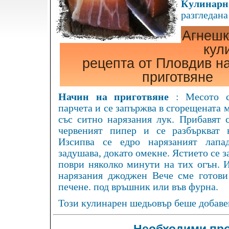
Кулинарна
разгледана
Агнешк
кул
рецепта от Пловдив н
приготвяне
Начин на приготвяне
: Месото с
парчета и се запържва в сгорещената 
със ситно нарязания лук. Прибавят 
червеният пипер и се разбъркват 
Изсипва се едро нарязаният лап
задушава, докато омекне. Ястието се за
поври няколко минути на тих огън. И
нарязания джоджен Вече сме готови
печене. под връшник или във фурна.
Този кулинарен шедьовър беше добавен