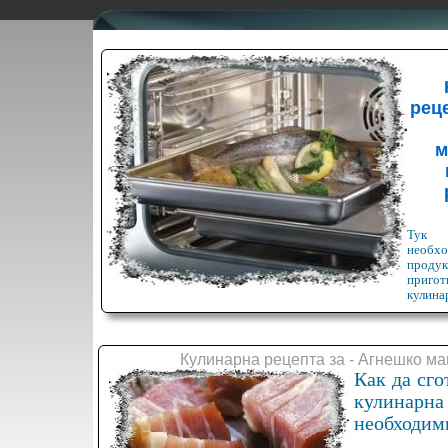
реце
м
Тук 
необхо
продук
при
кулина
Кулинарна рецепта за - Агнешко м
Как да сго
кулинар
необходими