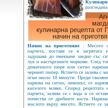
Кулинарна
разгледана
Аг
магд
кулинарна рецепта от 
начин на приготв
Начин на приготвяне
: Месото с
парчета, поставя се в загрятата 
задушава до омекване заедно със си
лук и настърганите моркови. След то
доматеното пюре или ситно наряза
черният пипер. Ястието се залива с ма
огън около 10 минути. Преди сваляне
нарязва на ситно, лимонът, се наряз
киселото мляко. Според рецептата 
парчета, залива се с вода и се оста
почиства от дребните кости. Наряза
маслото върху месото. Ястието се за