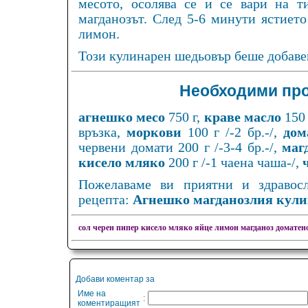
месото, осолява се и се вари на т
магданозът. След 5-6 минути ястието
лимон.
Този кулинарен шедьовър беше добаве
Необходими про
агнешко месо
750 г,
краве масло
150 
връзка,
моркови
100 г /-2 бр.-/,
дом
червени домати 200 г /-3-4 бр.-/,
маг
кисело мляко
200 г /-1 чаена чаша-/,
Пожелаваме ви приятни и здравос
рецепта:
Агнешко магданозлия кули
сол
черен пипер
кисело мляко
яйце
лимон
магданоз
доматен
Добави коментар за
Име на
:
коментиращият