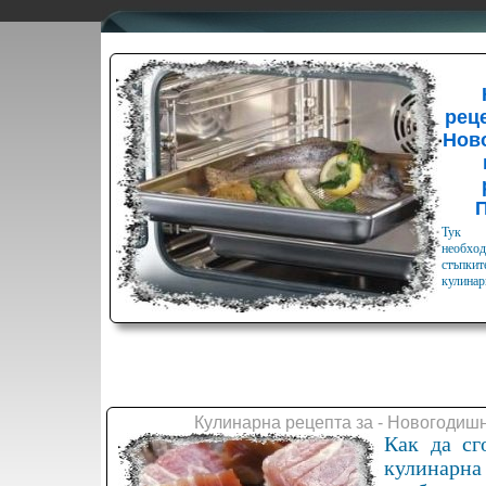
реце
Нов
Тук 
необхо
стъпкит
кулинар
Кулинарна рецепта за - Новогодиш
Как да сг
кулинарн