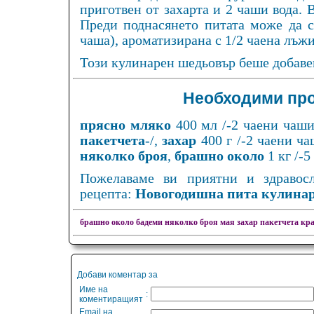
приготвен от захарта и 2 чаши вода. 
Преди поднасянето питата може да се
чаша), ароматизирана с 1/2 чаена лъжи
Този кулинарен шедьовър беше добавен
Необходими про
прясно мляко
400 мл /-2 чаени чаши
пакетчета
-/,
захар
400 г /-2 чаени ча
няколко броя
,
брашно около
1 кг /-5
Пожелаваме ви приятни и здравос
рецепта:
Новогодишна пита кулинар
брашно около
бадеми няколко броя
мая
захар
пакетчета
кра
Добави коментар за
Име на
:
коментиращият
Email на