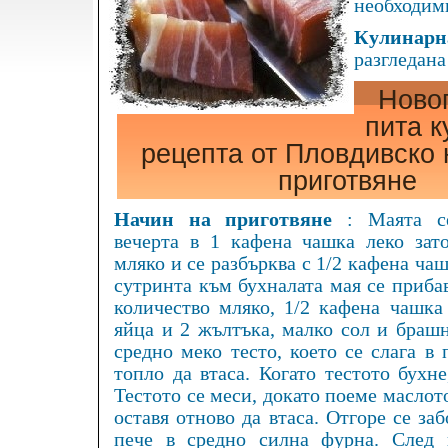
необходими
Кулинарна
разгледана
Ново
пита 
рецепта от Пловдивско 
приготвяне
Начин на приготвяне
: Маята с
вечерта в 1 кафена чашка леко зат
мляко и се разбърква с 1/2 кафена ча
сутринта към бухналата мая се приба
количество мляко, 1/2 кафена чашка 
яйца и 2 жълтъка, малко сол и брашн
средно меко тесто, което се слага в
топло да втаса. Когато тестото бухн
Тестото се меси, докато поеме маслото
оставя отново да втаса. Отгоре се за
пече в средно силна фурна. След 