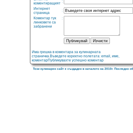
:
коментиращият
Интернет
:
страница
Коментар тук
:
линковете са
забранени
Има грешка в коментара за кулинарната
страничка.Въведете коректно полетата: email, име,
коментарПубликувахте успешно коментар
Този кулинарен сайт е създаден в началото на 2010г. Последно о